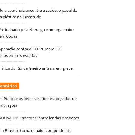
 a aparência encontra a saúde: o papel da
ia plástica na juventude
 é eliminado pela Noruega e amarga maior
 em Copas
peração contra o PCC cumpre 320
dos em seis estados
ários do Rio de Janeiro entram em greve
entários
m
Por que os jovens estão desapegados de
empregos?
 SOUSA
em
Panetone: entre lendas e sabores
em
Brasil se torna o maior comprador de