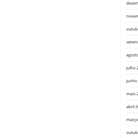
dezem
novem
outub
setem
agost
julho 
junho
maio 
abril 
março
outub