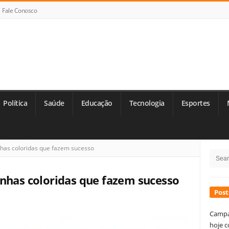
Fale Conosco
Política
Saúde
Educação
Tecnologia
Esportes
Si
has coloridas que fazem sucesso
Searc
Si
for:
inhas coloridas que fazem sucesso
Post
Campa
hoje c