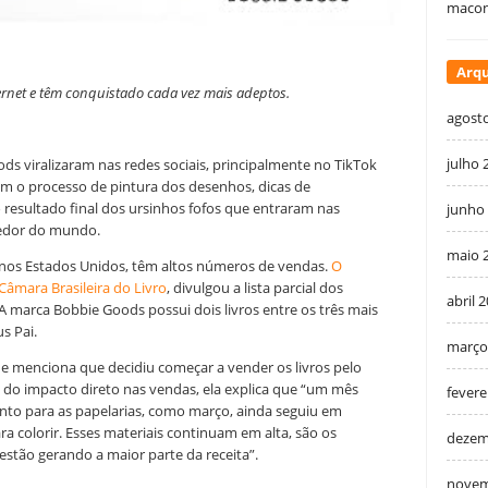
macon
Arqu
nternet e têm conquistado cada vez mais adeptos.
agost
julho 
ods viralizaram nas redes sociais, principalmente no TikTok
m o processo de pintura dos desenhos, dicas de
o resultado final dos ursinhos fofos que entraram nas
junho
 redor do mundo.
maio 
 nos Estados Unidos, têm altos números de vendas.
O
Câmara Brasileira do Livro
, divulgou a lista parcial dos
abril 
 A marca Bobbie Goods possui dois livros entre os três mais
s Pai.
março
e menciona que decidiu começar a vender os livros pelo
 do impacto direto nas vendas, ela explica que “um mês
fevere
nto para as papelarias, como março, ainda seguiu em
ra colorir. Esses materiais continuam em alta, são os
dezem
estão gerando a maior parte da receita”.
novem