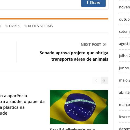
Share
novem
outub
O
LIVROS
REDES SOCIAIS
setem
agost
NEXT POST
Senado aprova projeto que obriga
julho 
transporte aéreo de animais
junho
maio 
abril 
o a aparência
ra a saúde: o papel da
março
ia plástica na
tude
fevere
dezem
Brasil é eliminado pela