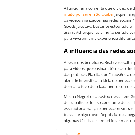
A funcionária comenta que o vídeo de d
muito por ser em Sorocaba
, já que na 
os vídeos viralizados nas redes sociais. 
Goods já estava bastante estourado e in
assim. Achei que fazia muito sentido co
para viverem uma experiência diferente
A influência das redes so
Apesar dos benefícios, Beatriz ressalta q
para vídeos que ensinam técnicas e ind
das pinturas. Ela cita que “a ausência 
além de intensificar a ideia de perfecc
desviar o foco do relaxamento como idei
Milena Negreiros apostou nessa tendênc
de trabalho e do uso constante do celul
essa autocobrança e perfeccionismo, re
busca de algo novo. Depois fui desapega
algumas técnicas e preferi focar mais n