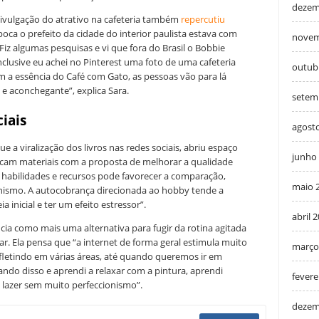
dezem
ivulgação do atrativo na cafeteria também
repercutiu
época o prefeito da cidade do interior paulista estava com
novem
“Fiz algumas pesquisas e vi que fora do Brasil o Bobbie
clusive eu achei no Pinterest uma foto de uma cafeteria
outub
m a essência do Café com Gato, as pessoas vão para lá
 e aconchegante”, explica Sara.
setem
ciais
agost
ue a viralização dos livros nas redes sociais, abriu espaço
junho
icam materiais com a proposta de melhorar a qualidade
de habilidades e recursos pode favorecer a comparação,
maio 
ionismo. A autocobrança direcionada ao hobby tende a
a inicial e ter um efeito estressor”.
abril 
ia como mais uma alternativa para fugir da rotina agitada
ar. Ela pensa que “a internet de forma geral estimula muito
março
fletindo em várias áreas, até quando queremos ir em
ndo disso e aprendi a relaxar com a pintura, aprendi
fevere
o lazer sem muito perfeccionismo”.
dezem