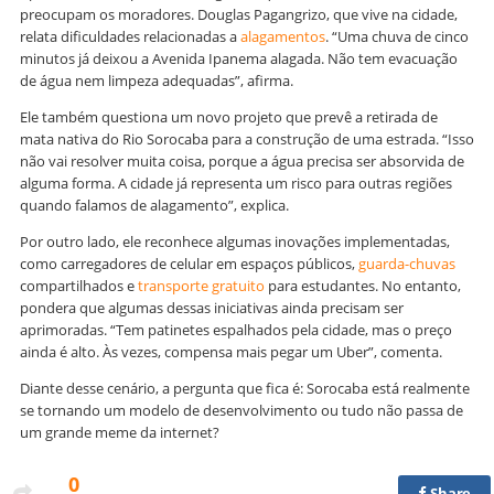
preocupam os moradores. Douglas Pagangrizo, que vive na cidade,
relata dificuldades relacionadas a
alagamentos
. “Uma chuva de cinco
minutos já deixou a Avenida Ipanema alagada. Não tem evacuação
de água nem limpeza adequadas”, afirma.
Ele também questiona um novo projeto que prevê a retirada de
mata nativa do Rio Sorocaba para a construção de uma estrada. “Isso
não vai resolver muita coisa, porque a água precisa ser absorvida de
alguma forma. A cidade já representa um risco para outras regiões
quando falamos de alagamento”, explica.
Por outro lado, ele reconhece algumas inovações implementadas,
como carregadores de celular em espaços públicos,
guarda-chuvas
compartilhados e
transporte gratuito
para estudantes. No entanto,
pondera que algumas dessas iniciativas ainda precisam ser
aprimoradas. “Tem patinetes espalhados pela cidade, mas o preço
ainda é alto. Às vezes, compensa mais pegar um Uber”, comenta.
Diante desse cenário, a pergunta que fica é: Sorocaba está realmente
se tornando um modelo de desenvolvimento ou tudo não passa de
um grande meme da internet?
0
Share