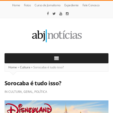
Home
Fotos
Curso de Jornalismo
Expediente
Fale Conosco
ABJ
Notícias
Home
»
Cultura
»
Sorocaba é tudo isso?
Sorocaba é tudo isso?
IN
CULTURA
,
GERAL
,
POLÍTICA