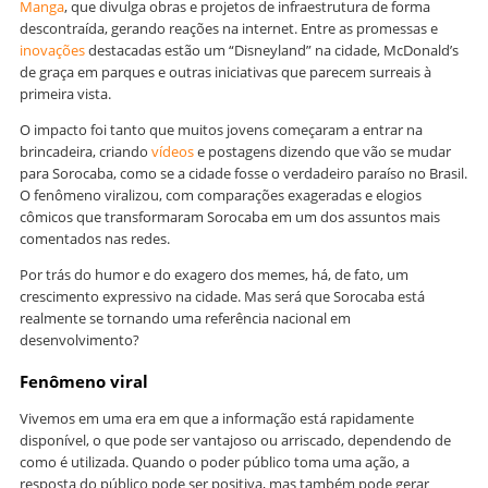
Manga
, que divulga obras e projetos de infraestrutura de forma
descontraída, gerando reações na internet. Entre as promessas e
inovações
destacadas estão um “Disneyland” na cidade, McDonald’s
de graça em parques e outras iniciativas que parecem surreais à
primeira vista.
O impacto foi tanto que muitos jovens começaram a entrar na
brincadeira, criando
vídeos
e postagens dizendo que vão se mudar
para Sorocaba, como se a cidade fosse o verdadeiro paraíso no Brasil.
O fenômeno viralizou, com comparações exageradas e elogios
cômicos que transformaram Sorocaba em um dos assuntos mais
comentados nas redes.
Por trás do humor e do exagero dos memes, há, de fato, um
crescimento expressivo na cidade. Mas será que Sorocaba está
realmente se tornando uma referência nacional em
desenvolvimento?
Fenômeno viral
Vivemos em uma era em que a informação está rapidamente
disponível, o que pode ser vantajoso ou arriscado, dependendo de
como é utilizada. Quando o poder público toma uma ação, a
resposta do público pode ser positiva, mas também pode gerar