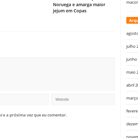
macon
Noruega e amarga maior
jejum em Copas
Arqu
agost
julho 
junho
maio 
abril 
março
fevere
ra a próxima vez que eu comentar.
dezem
novem