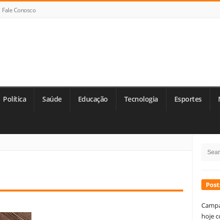
Fale Conosco
Política
Saúde
Educação
Tecnologia
Esportes
Si
Searc
Si
for:
Post
Campa
hoje c