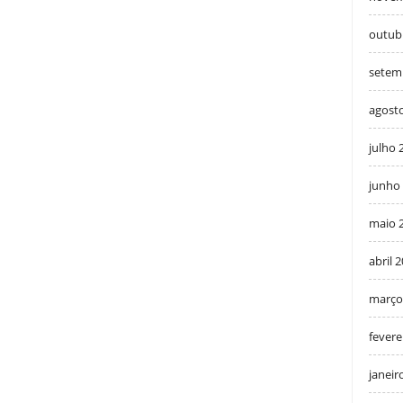
outub
setem
agost
julho 
junho
maio 
abril 
março
fevere
janeir