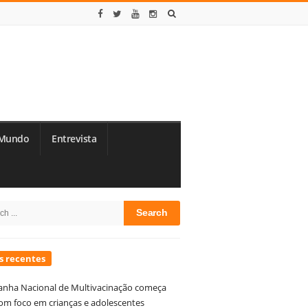
Mundo
Entrevista
te
h
debar
s recentes
nha Nacional de Multivacinação começa
om foco em crianças e adolescentes