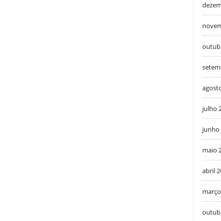
dezem
novem
outub
setem
agost
julho 
junho
maio 
abril 
março
outub