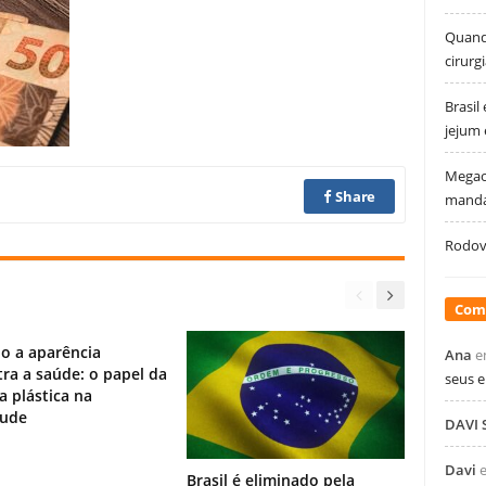
Quando
cirurg
Brasil
jejum
Megao
Share
manda
Rodovi
Com
o a aparência
Ana
e
ra a saúde: o papel da
seus 
ia plástica na
tude
DAVI
Davi
Brasil é eliminado pela