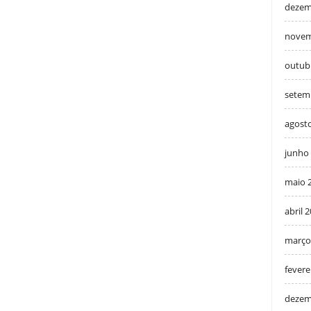
dezem
novem
outub
setem
agost
junho
maio 
abril 
março
fevere
dezem