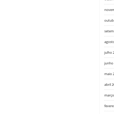
novem
outub
setem
agost
julho 
junho
maio 
abril 
março
fevere