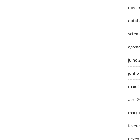
novem
outub
setem
agost
julho 
junho
maio 
abril 
março
fevere
dezem