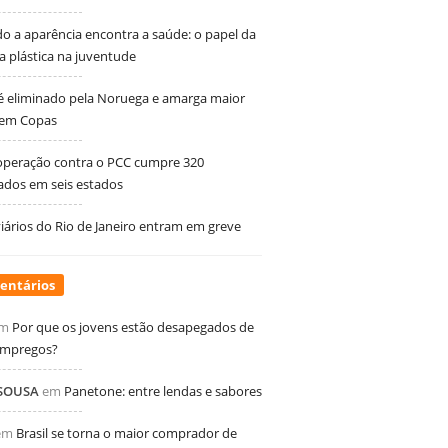
 a aparência encontra a saúde: o papel da
ia plástica na juventude
 é eliminado pela Noruega e amarga maior
 em Copas
peração contra o PCC cumpre 320
dos em seis estados
ários do Rio de Janeiro entram em greve
entários
m
Por que os jovens estão desapegados de
empregos?
 SOUSA
em
Panetone: entre lendas e sabores
em
Brasil se torna o maior comprador de