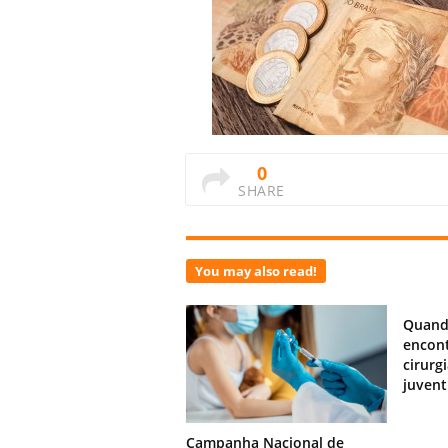
0
SHARE
You may also read!
Quand
encont
cirurg
juven
Campanha Nacional de