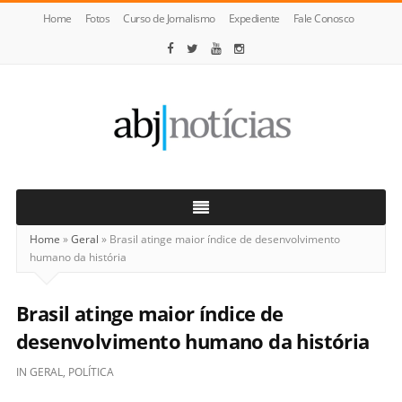
Home
Fotos
Curso de Jornalismo
Expediente
Fale Conosco
ABJ
Notícias
Home
»
Geral
»
Brasil atinge maior índice de desenvolvimento
humano da história
Brasil atinge maior índice de
desenvolvimento humano da história
IN
GERAL
,
POLÍTICA