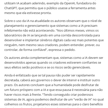
utilizam IA acabam aderindo, exemplo da OpenAI, fundadora do
ChatGPT, que permitiu que o público usasse a ferramenta antes
mesmo que ela estivesse pronta.
Sobre o uso da IA na atualidade os autores observam que o nível de
planejamento e gerenciamento que sistemas como a IA precisam
infelizmente não está acontecendo. “Nos últimos meses, vimos os
laboratórios de IA se lançando em uma corrida descontrolada para
desenvolver e implantar cérebros digitais cada vez mais potentes que
ninguém, nem mesmo seus criadores, podem entender, prever, ou
controlar, de forma confiável”, expressa o pedido.
Os autores ainda complementam que, sistemas como a IA devem ser
desenvolvidos apenas quando os criadores estiverem confiantes se
seus efeitos serão positivos e se os riscos serão gerenciáveis.
Ainda é enfatizado que se tal pausa não puder ser rapidamente
decretada, caberá aos governos o dever de intervir e instituir outro
prazo. Os autores concluem que a humanidade pode desfrutar de
um futuro próspero com a IA e que essa pausa é necessária para não
haver riscos mais à frente. “Tendo conseguido criar poderosos
sistemas de IA, agora podemos desfrutar de um “verão de IA” no qual
colhemos os frutos, projetamos esses sistemas para o claro benefício