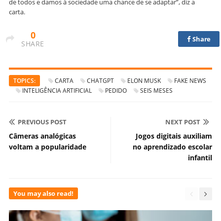
de todos e damos à sociedade uma chance de se adaptar”, diz a
carta.
0
Share
SHARE
TOPICS:
CARTA
CHATGPT
ELON MUSK
FAKE NEWS
INTELIGÊNCIA ARTIFICIAL
PEDIDO
SEIS MESES
PREVIOUS POST
NEXT POST
Câmeras analógicas
Jogos digitais auxiliam
voltam a popularidade
no aprendizado escolar
infantil
You may also read!