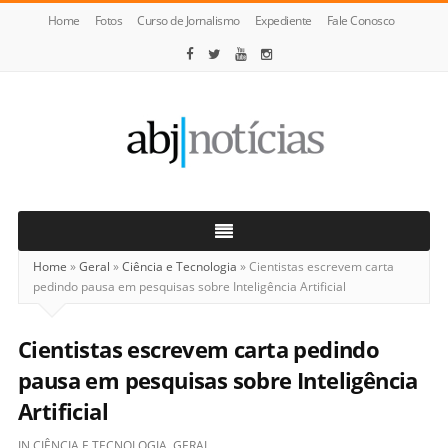
Home
Fotos
Curso de Jornalismo
Expediente
Fale Conosco
ABJ
Notícias
Home
»
Geral
»
Ciência e Tecnologia
»
Cientistas escrevem carta
pedindo pausa em pesquisas sobre Inteligência Artificial
Cientistas escrevem carta pedindo
pausa em pesquisas sobre Inteligência
Artificial
IN
CIÊNCIA E TECNOLOGIA
,
GERAL