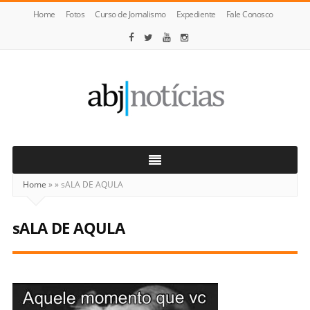
Home
Fotos
Curso de Jornalismo
Expediente
Fale Conosco
ABJ
Notícias
Home
»
»
sALA DE AQULA
sALA DE AQULA