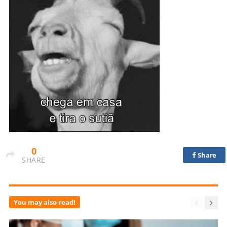
0
Share
SHARE
You may also read!