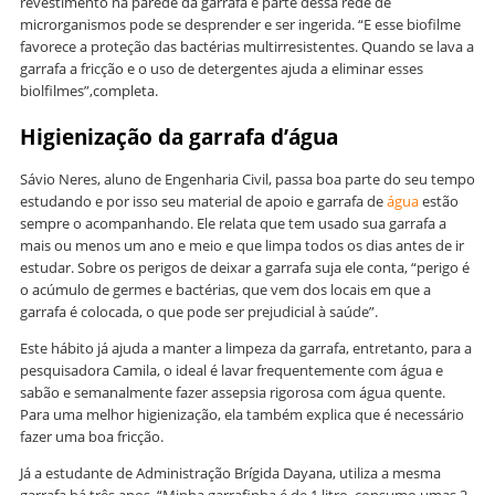
revestimento na parede da garrafa e parte dessa rede de
microrganismos pode se desprender e ser ingerida. “E esse biofilme
favorece a proteção das bactérias multirresistentes. Quando se lava a
garrafa a fricção e o uso de detergentes ajuda a eliminar esses
biolfilmes”,completa.
Higienização da garrafa d’água
Sávio Neres, aluno de Engenharia Civil, passa boa parte do seu tempo
estudando e por isso seu material de apoio e garrafa de
água
estão
sempre o acompanhando. Ele relata que tem usado sua garrafa a
mais ou menos um ano e meio e que limpa todos os dias antes de ir
estudar. Sobre os perigos de deixar a garrafa suja ele conta, “perigo é
o acúmulo de germes e bactérias, que vem dos locais em que a
garrafa é colocada, o que pode ser prejudicial à saúde”.
Este hábito já ajuda a manter a limpeza da garrafa, entretanto, para a
pesquisadora Camila, o ideal é lavar frequentemente com água e
sabão e semanalmente fazer assepsia rigorosa com água quente.
Para uma melhor higienização, ela também explica que é necessário
fazer uma boa fricção.
Já a estudante de Administração Brígida Dayana, utiliza a mesma