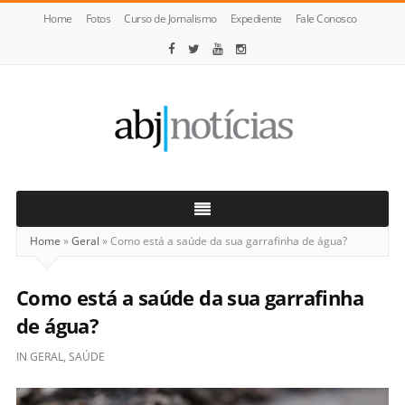
Home
Fotos
Curso de Jornalismo
Expediente
Fale Conosco
ABJ
Notícias
Home
»
Geral
»
Como está a saúde da sua garrafinha de água?
Como está a saúde da sua garrafinha
de água?
IN
GERAL
,
SAÚDE