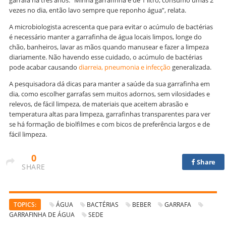
garrafa há três anos. “Minha garrafinha é de 1 litro, consumo umas 2
vezes no dia, então lavo sempre que reponho água”, relata.
A microbiologista acrescenta que para evitar o acúmulo de bactérias
é necessário manter a garrafinha de água locais limpos, longe do
chão, banheiros, lavar as mãos quando manusear e fazer a limpeza
diariamente. Não havendo esse cuidado, o acúmulo de bactérias
pode acabar causando
diarreia, pneumonia e infecção
generalizada.
A pesquisadora dá dicas para manter a saúde da sua garrafinha em
dia, como escolher garrafas sem muitos adornos, sem vilosidades e
relevos, de fácil limpeza, de materiais que aceitem abrasão e
temperatura altas para limpeza, garrafinhas transparentes para ver
se há formação de biolfilmes e com bicos de preferência largos e de
fácil limpeza.
0
Share
SHARE
TOPICS:
ÁGUA
BACTÉRIAS
BEBER
GARRAFA
GARRAFINHA DE ÁGUA
SEDE