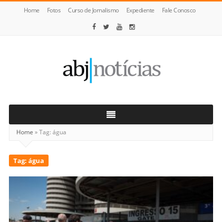
Home
Fotos
Curso de Jornalismo
Expediente
Fale Conosco
ABJ
Notícias
Home
»
Tag:
água
Tag:
água