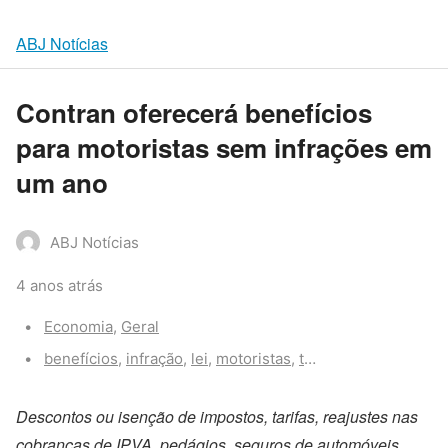
ABJ Notícias
Contran oferecerá benefícios
para motoristas sem infrações em
um ano
ABJ Notícias
4 anos atrás
Categories:
Economia
,
Geral
Tags:
benefícios
,
infração
,
lei
,
motoristas
,
trânsito
Descontos ou isenção de impostos, tarifas, reajustes nas
cobranças de IPVA, pedágios, seguros de automóveis