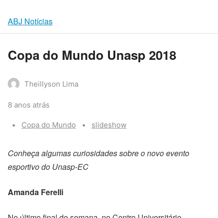
ABJ Notícias
Copa do Mundo Unasp 2018
Theillyson Lima
8 anos atrás
Categories:
Tags:
Copa do Mundo
slideshow
Conheça algumas curiosidades sobre o novo evento
esportivo do Unasp-EC
Amanda Ferelli
No último final de semana, no Centro Universitário