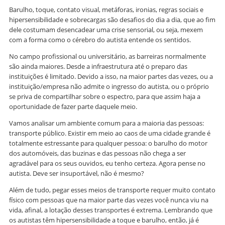
Barulho, toque, contato visual, metáforas, ironias, regras sociais e
hipersensibilidade e sobrecargas são desafios do dia a dia, que ao fim
dele costumam desencadear uma crise sensorial, ou seja, mexem
com a forma como o cérebro do autista entende os sentidos.
No campo profissional ou universitário, as barreiras normalmente
são ainda maiores. Desde a infraestrutura até o preparo das
instituições é limitado. Devido a isso, na maior partes das vezes, ou a
instituição/empresa não admite o ingresso do autista, ou o próprio
se priva de compartilhar sobre o espectro, para que assim haja a
oportunidade de fazer parte daquele meio.
Vamos analisar um ambiente comum para a maioria das pessoas:
transporte público. Existir em meio ao caos de uma cidade grande é
totalmente estressante para qualquer pessoa: o barulho do motor
dos automóveis, das buzinas e das pessoas não chega a ser
agradável para os seus ouvidos, eu tenho certeza. Agora pense no
autista. Deve ser insuportável, não é mesmo?
Além de tudo, pegar esses meios de transporte requer muito contato
físico com pessoas que na maior parte das vezes você nunca viu na
vida, afinal, a lotação desses transportes é extrema. Lembrando que
os autistas têm hipersensibilidade a toque e barulho, então, já é