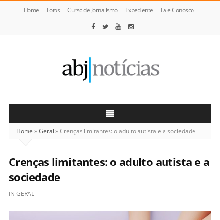
Home
Fotos
Curso de Jornalismo
Expediente
Fale Conosco
ABJ
Notícias
Home
»
Geral
»
Crenças limitantes: o adulto autista e a sociedade
Crenças limitantes: o adulto autista e a
sociedade
IN
GERAL