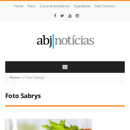
Home
Fotos
Curso de Jornalismo
Expediente
Fale Conosco
ABJ
Notícias
Home
»
»
Foto Sabrys
Foto Sabrys