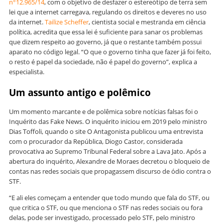
n°12.965/14
, com o objetivo de desfazer o estereótipo de terra sem
lei que a internet carregava, regulando os direitos e deveres no uso
da internet.
Tailize Scheffer
, cientista social e mestranda em ciência
política, acredita que essa lei é suficiente para sanar os problemas
que dizem respeito ao governo, já que o restante também possui
aparato no código legal. “O que o governo tinha que fazer já foi feito,
o resto é papel da sociedade, não é papel do governo”, explica a
especialista.
Um assunto antigo e polêmico
Um momento marcante e de polêmica sobre notícias falsas foi o
Inquérito das Fake News. O inquérito iniciou em 2019 pelo ministro
Dias Toffoli, quando o site O Antagonista publicou uma entrevista
com o procurador da República, Diogo Castor, considerada
provocativa ao Supremo Tribunal Federal sobre a Lava Jato. Após a
abertura do inquérito, Alexandre de Moraes decretou o bloqueio de
contas nas redes sociais que propagassem discurso de ódio contra o
STF.
“E ali eles começam a entender que todo mundo que fala do STF, ou
que critica o STF, ou que menciona o STF nas redes sociais ou fora
delas, pode ser investigado, processado pelo STF, pelo ministro