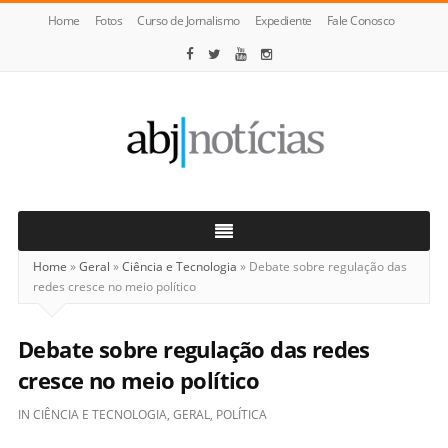
Home
Fotos
Curso de Jornalismo
Expediente
Fale Conosco
ABJ
Notícias
Home
»
Geral
»
Ciência e Tecnologia
»
Debate sobre regulação das
redes cresce no meio político
Debate sobre regulação das redes
cresce no meio político
IN
CIÊNCIA E TECNOLOGIA
,
GERAL
,
POLÍTICA