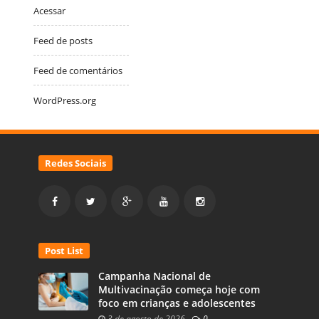
Acessar
Feed de posts
Feed de comentários
WordPress.org
Redes Sociais
Post List
Campanha Nacional de
Multivacinação começa hoje com
foco em crianças e adolescentes
3 de agosto de 2026
-
0