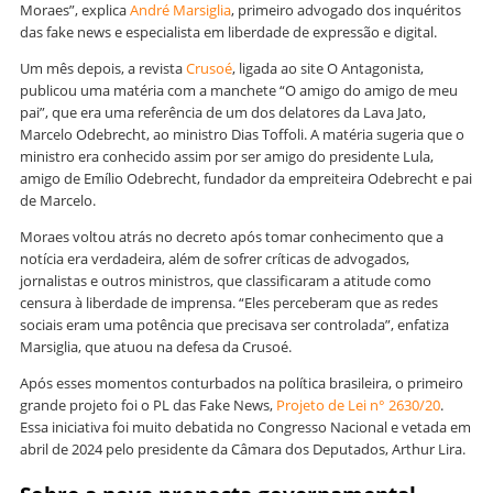
Moraes”, explica
André Marsiglia
, primeiro advogado dos inquéritos
das fake news e especialista em liberdade de expressão e digital.
Um mês depois, a revista
Crusoé
, ligada ao site O Antagonista,
publicou uma matéria com a manchete “O amigo do amigo de meu
pai”, que era uma referência de um dos delatores da Lava Jato,
Marcelo Odebrecht, ao ministro Dias Toffoli. A matéria sugeria que o
ministro era conhecido assim por ser amigo do presidente Lula,
amigo de Emílio Odebrecht, fundador da empreiteira Odebrecht e pai
de Marcelo.
Moraes voltou atrás no decreto após tomar conhecimento que a
notícia era verdadeira, além de sofrer críticas de advogados,
jornalistas e outros ministros, que classificaram a atitude como
censura à liberdade de imprensa. “Eles perceberam que as redes
sociais eram uma potência que precisava ser controlada”, enfatiza
Marsiglia, que atuou na defesa da Crusoé.
Após esses momentos conturbados na política brasileira, o primeiro
grande projeto foi o PL das Fake News,
Projeto de Lei n° 2630/20
.
Essa iniciativa foi muito debatida no Congresso Nacional e vetada em
abril de 2024 pelo presidente da Câmara dos Deputados, Arthur Lira.