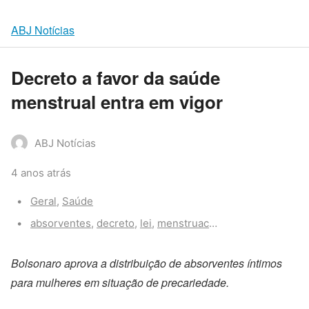
ABJ Notícias
Decreto a favor da saúde
menstrual entra em vigor
ABJ Notícias
4 anos atrás
Categories:
Geral
,
Saúde
Tags:
absorventes
,
decreto
,
lei
,
menstruacao
,
pobreza menstru
Bolsonaro aprova a distribuição de absorventes íntimos
para mulheres em situação de precariedade.