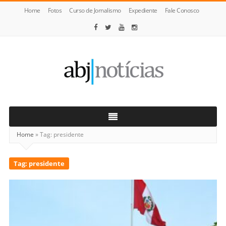
Home
Fotos
Curso de Jornalismo
Expediente
Fale Conosco
ABJ
Notícias
Home
»
Tag:
presidente
Tag:
presidente