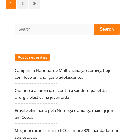
por
Page
Page
1
2
posts
Site
Sidebar
Search
for:
Posts recentes
Campanha Nacional de Multivacinação começa hoje
com foco em crianças e adolescentes
Quando a aparência encontra a saúde: o papel da
cirurgia plástica na juventude
Brasil é eliminado pela Noruega e amarga maior jejum
em Copas
Megaoperação contra o PCC cumpre 320 mandados em
seis estados