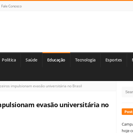
Fale Conosco
Política
Saúde
Educação
Tecnologia
Esportes
Si
eiros impulsionam evasão universitária no Brasil
Searc
Si
for:
mpulsionam evasão universitária no
Post
Campa
hoje c