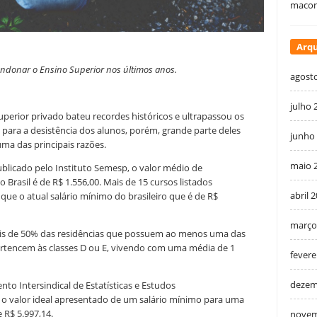
macon
Arqu
andonar o Ensino Superior nos últimos anos.
agost
julho 
perior privado bateu recordes históricos e ultrapassou os
para a desistência dos alunos, porém, grande parte deles
junho
uma das principais razões.
maio 
ublicado pelo Instituto Semesp, o valor médio de
o Brasil é de
R$ 1.556,00. Mais de 15 cursos listados
abril 
ue o atual salário mínimo do brasileiro que é de R$
março
s de 50% das residências que possuem ao menos uma das
ertencem às classes D ou E, vivendo com uma média de 1
fevere
dezem
o Intersindical de Estatísticas e Estudos
 o valor ideal apresentado de um salário mínimo para uma
e R$ 5.997,14.
novem