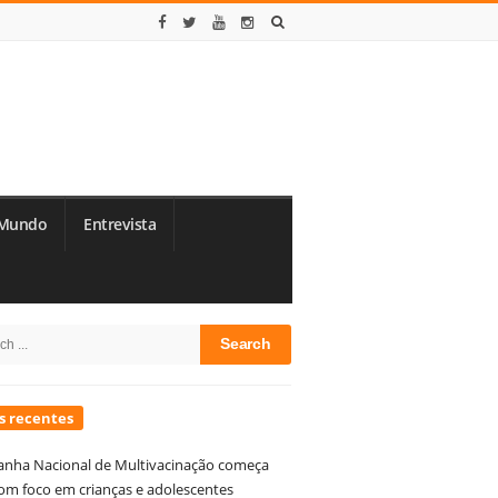
Mundo
Entrevista
te
h
debar
s recentes
nha Nacional de Multivacinação começa
om foco em crianças e adolescentes