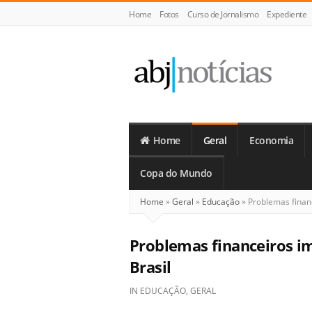
Home
Fotos
Curso de Jornalismo
Expediente
ABJ
Notícias
Home
Geral
Economia
Copa do Mundo
Home
»
Geral
»
Educação
»
Problemas financ
Problemas financeiros i
Brasil
IN
EDUCAÇÃO
,
GERAL