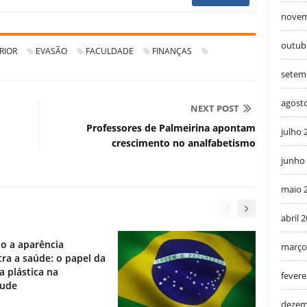
novem
outub
RIOR
EVASÃO
FACULDADE
FINANÇAS
setem
agost
NEXT POST
Professores de Palmeirina apontam
julho 
crescimento no analfabetismo
junho
maio 
abril 
o a aparência
março
ra a saúde: o papel da
ia plástica na
fevere
tude
dezem