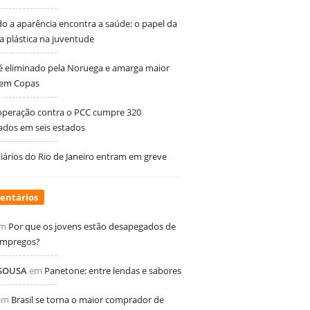
 a aparência encontra a saúde: o papel da
ia plástica na juventude
 é eliminado pela Noruega e amarga maior
 em Copas
peração contra o PCC cumpre 320
dos em seis estados
ários do Rio de Janeiro entram em greve
entários
m
Por que os jovens estão desapegados de
empregos?
 SOUSA
em
Panetone: entre lendas e sabores
em
Brasil se torna o maior comprador de