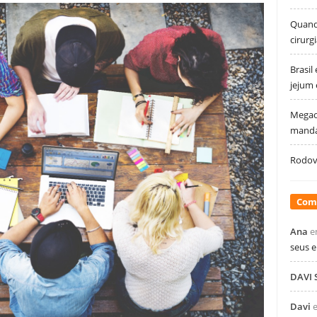
Quando
cirurg
Brasil
jejum
Megao
manda
Rodovi
Com
Ana
e
seus 
DAVI
Davi