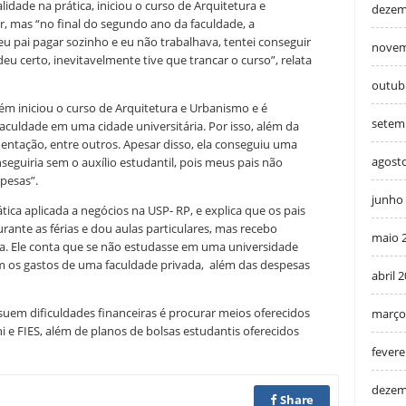
idade na prática, iniciou o curso de Arquitetura e
dezem
r, mas “no final do segundo ano da faculdade, a
 pai pagar sozinho e eu não trabalhava, tentei conseguir
novem
eu certo, inevitavelmente tive que trancar o curso”, relata
outub
ém iniciou o curso de Arquitetura e Urbanismo e é
setem
faculdade em uma cidade universitária. Por isso, além da
mentação, entre outros. Apesar disso, ela conseguiu uma
agost
eguiria sem o auxílio estudantil, pois meus pais não
spesas”.
junho
ica aplicada a negócios na USP- RP, e explica que os pais
ante as férias e dou aulas particulares, mas recebo
maio 
ica. Ele conta que se não estudasse em uma universidade
om os gastos de uma faculdade privada, além das despesas
abril 
uem dificuldades financeiras é procurar meios oferecidos
março
 e FIES, além de planos de bolsas estudantis oferecidos
fevere
dezem
Share