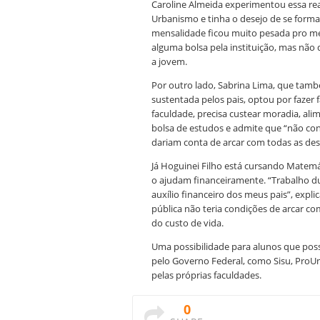
Caroline Almeida experimentou essa real
Urbanismo e tinha o desejo de se forma
mensalidade ficou muito pesada pro meu
alguma bolsa pela instituição, mas não d
a jovem.
Por outro lado, Sabrina Lima, que tamb
sustentada pelos pais, optou por fazer 
faculdade, precisa custear moradia, ali
bolsa de estudos e admite que “não cons
dariam conta de arcar com todas as de
Já Hoguinei Filho está cursando Matemát
o ajudam financeiramente. “Trabalho dur
auxílio financeiro dos meus pais”, expl
pública não teria condições de arcar c
do custo de vida.
Uma possibilidade para alunos que poss
pelo Governo Federal, como Sisu, ProUni
pelas próprias faculdades.
0