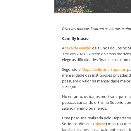
Diversos motivos levaram os alunos a ab
Camilly Inacio
A
taxa de evasão
de alunos do Ensino Su
37% em 2020. Existem diversos motivos 
elege as dificuldades financeiras como 
Segundo o
Mapa do Ensino Superior
, p
mensalidade das instituições privadas d
possuem o valor da mensalidade maior q
1.212,00.
No entanto, os dados mostram que mai
pessoas cursando o Ensino Superior, p
salário mínimo ou menos.
Uma pesquisa realizada pelo Departament
Socioeconômicos (
Dieese
) mostrou que
família de 4 pessoas atualmente seria d