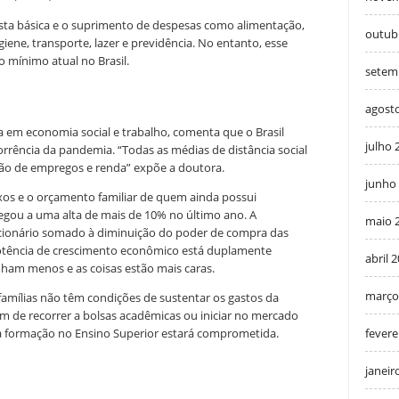
sta básica e o suprimento de despesas como alimentação,
outub
iene, transporte, lazer e previdência. No entanto, esse
o mínimo atual no Brasil.
setem
agost
a em economia social e trabalho, comenta que o Brasil
julho 
rência da pandemia. “Todas as médias de distância social
ção de empregos e renda” expõe a doutora.
junho
xos e o orçamento familiar de quem ainda possui
gou a uma alta de mais de 10% no último ano. A
maio 
acionário somado à diminuição do poder de compra das
otência de crescimento econômico está duplamente
abril 
ham menos e as coisas estão mais caras.
março
 famílias não têm condições de sustentar os gastos da
êm de recorrer a bolsas acadêmicas ou iniciar no mercado
fevere
sua formação no Ensino Superior estará comprometida.
janeir