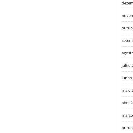
dezem
novem
outub
setem
agost
julho 
junho
maio 
abril 
março
outub