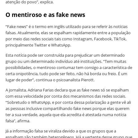
atenção do povo”, explica.
O mentiroso e as fake news
“Fake news” é o termo em inglês utilizado para se referir às notícias
falsas. Atualmente, elas se espalham rapidamente entre a população
por meio das redes sociais tais como Instagram, Facebook, TikTok,
principalmente Twitter e WhatsApp.
Esta notícia pode ser construída para prejudicar um determinado
grupo ou um determinado indivíduo até instituições. “Tem muitas
possibilidades, o mentiroso contumaz tem consigo a característica de
certa onipotência, tudo pode ser feito, não há borda ou freio. É um
lugar de poder”, continua o psicoanalista Pierott.
A jornalista, Adriana Farias declara que as fake news só se espalham
com essa velocidade por conta dos mecanismos das redes sociais.
“Sobretudo o WhatsApp, e por conta dessa polarização a gente vê ali
as pessoas inclusive compartilhando fake news porque elas querem
ter a sua verdade, aquela que ela acredita é atestada numa notícia
falsa”, afirma.
Já a informação falsa se viraliza devido a que os grupos que a
espalham são também heterogêneos. Há a vertente desse grupo que