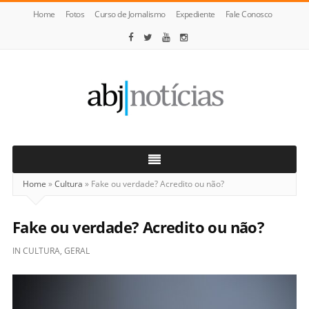
Home
Fotos
Curso de Jornalismo
Expediente
Fale Conosco
ABJ
Notícias
Home
»
Cultura
»
Fake ou verdade? Acredito ou não?
Fake ou verdade? Acredito ou não?
IN
CULTURA
,
GERAL