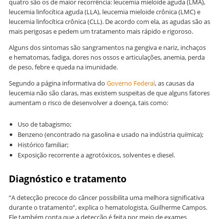
quatro são os de maior recorrência: leucemia mieloide aguda (LMA),
leucemia linfocítica aguda (LLA), leucemia mieloide crônica (LMC) e
leucemia linfocítica crônica (CLL). De acordo com ela, as agudas são as
mais perigosas e pedem um tratamento mais rápido e rigoroso.
Alguns dos sintomas são sangramentos na gengiva e nariz, inchaços
e hematomas, fadiga, dores nos ossos e articulações, anemia, perda
de peso, febre e queda na imunidade.
Segundo a página informativa do
Governo Federal
, as causas da
leucemia não são claras, mas existem suspeitas de que alguns fatores
aumentam o risco de desenvolver a doença, tais como:
Uso de tabagismo;
Benzeno (encontrado na gasolina e usado na indústria química);
Histórico familiar;
Exposição recorrente a agrotóxicos, solventes e diesel.
Diagnóstico e tratamento
“A detecção precoce do câncer possibilita uma melhora significativa
durante o tratamento”, explica o hematologista, Guilherme Campos.
Ele também conta que a detecção é feita por meio de exames