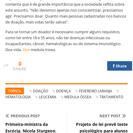
comenta que é de grande importância que a sociedade reflita sobre
este assunto. “Não devemos apenas nos conscientizar, precisamos
agir. Precisamos doar. Quanto mais pessoas cadastradas nos bancos
de doação, mais vidas serão salvas”.
Para se tornar um doador é necessário cumprir alguns requisitos,
como ter entre 18 e 55 anos, não ter doenças infecciosas ou
incapacitantes, câncer, hematológicas ou do sistema imunológico.
Doe vida.
Doe
medula óssea.
0
Share
SHARE
TOPICS:
DOAÇÃO
DOENÇA
FEVEREIRO LARANJA
HEMATOLOGIA
LEUCEMIA
MEDULA ÓSSEA
TRATAMENTO
PREVIOUS POST
NEXT POST
Primeira-ministra da
Projeto de lei prevê teste
Escócia, Nicola Sturgeon,
psicológico para alunos