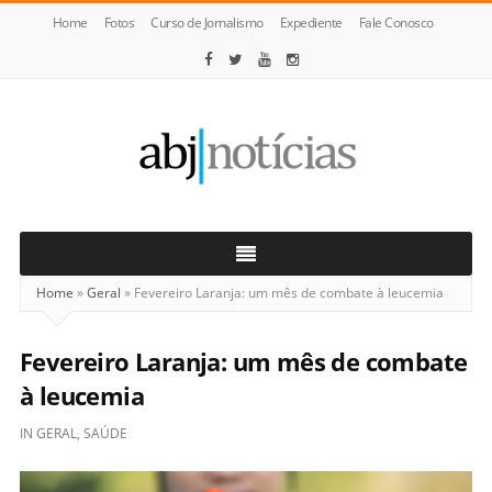
Home
Fotos
Curso de Jornalismo
Expediente
Fale Conosco
ABJ
Notícias
Home
»
Geral
»
Fevereiro Laranja: um mês de combate à leucemia
Fevereiro Laranja: um mês de combate
à leucemia
IN
GERAL
,
SAÚDE