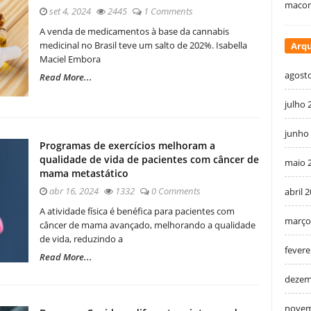
macon
set 4, 2024
2445
1 Comments
A venda de medicamentos à base da cannabis
medicinal no Brasil teve um salto de 202%. Isabella
Arqu
Maciel Embora
agost
Read More...
julho 
junho
Programas de exercícios melhoram a
qualidade de vida de pacientes com câncer de
maio 
mama metastático
abr 16, 2024
1332
0 Comments
abril 
A atividade física é benéfica para pacientes com
março
câncer de mama avançado, melhorando a qualidade
de vida, reduzindo a
fevere
Read More...
dezem
novem