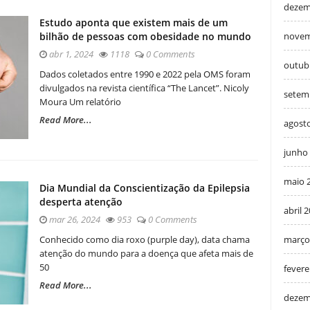
dezem
Estudo aponta que existem mais de um
bilhão de pessoas com obesidade no mundo
novem
abr 1, 2024
1118
0 Comments
outub
Dados coletados entre 1990 e 2022 pela OMS foram
divulgados na revista científica “The Lancet”. Nicoly
setem
Moura Um relatório
Read More...
agost
junho
maio 
Dia Mundial da Conscientização da Epilepsia
desperta atenção
abril 
mar 26, 2024
953
0 Comments
Conhecido como dia roxo (purple day), data chama
março
atenção do mundo para a doença que afeta mais de
50
fevere
Read More...
dezem