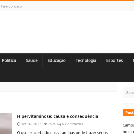
Fale Conosco
Política
Saúde
Educação
Tecnologia
Esportes
Si
Searc
Si
for:
Post
Hipervitaminose: causa e consequência
set 10, 2025
878
0 Comments
Campa
hoje c
O uso exacerbado das vitaminas pode trazer sérios