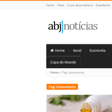
Home
Fotos
Curso de Jornalismo
Expediente
ABJ
Notícias
Home
Geral
Economia
Copa do Mundo
Home
»
Tag:
tratamento
Tag:
tratamento