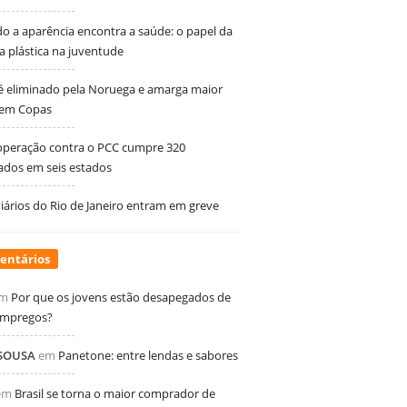
 a aparência encontra a saúde: o papel da
ia plástica na juventude
 é eliminado pela Noruega e amarga maior
 em Copas
peração contra o PCC cumpre 320
dos em seis estados
ários do Rio de Janeiro entram em greve
entários
m
Por que os jovens estão desapegados de
empregos?
 SOUSA
em
Panetone: entre lendas e sabores
em
Brasil se torna o maior comprador de