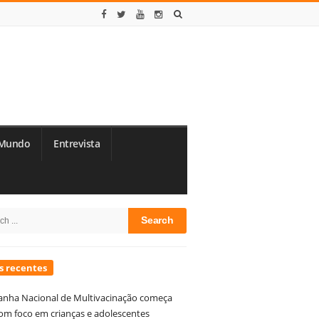
Mundo
Entrevista
te
h
debar
s recentes
nha Nacional de Multivacinação começa
om foco em crianças e adolescentes