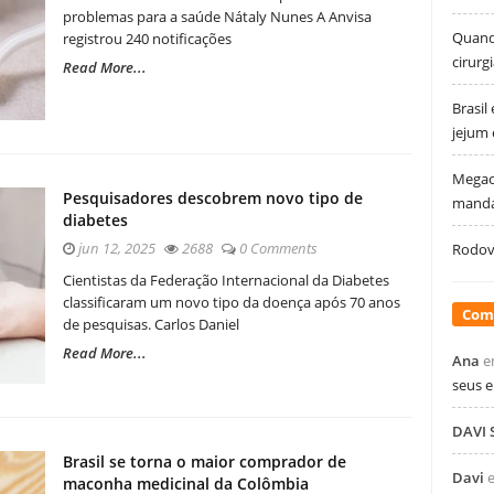
problemas para a saúde Nátaly Nunes A Anvisa
Quando
registrou 240 notificações
cirurg
Read More...
Brasil
jejum
Megao
Pesquisadores descobrem novo tipo de
manda
diabetes
jun 12, 2025
2688
0 Comments
Rodovi
Cientistas da Federação Internacional da Diabetes
classificaram um novo tipo da doença após 70 anos
Com
de pesquisas. Carlos Daniel
Read More...
Ana
e
seus 
DAVI
Brasil se torna o maior comprador de
Davi
maconha medicinal da Colômbia