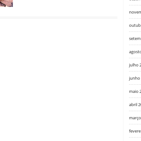
novem
outub
setem
agost
julho 
junho
maio 
abril 
março
fevere