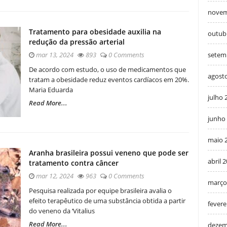
novem
Tratamento para obesidade auxilia na
outub
redução da pressão arterial
mar 13, 2024
893
0 Comments
setem
De acordo com estudo, o uso de medicamentos que
agost
tratam a obesidade reduz eventos cardíacos em 20%.
Maria Eduarda
julho 
Read More...
junho
maio 
Aranha brasileira possui veneno que pode ser
abril 
tratamento contra câncer
mar 12, 2024
963
0 Comments
março
Pesquisa realizada por equipe brasileira avalia o
efeito terapêutico de uma substância obtida a partir
fevere
do veneno da ‘Vitalius
Read More...
dezem