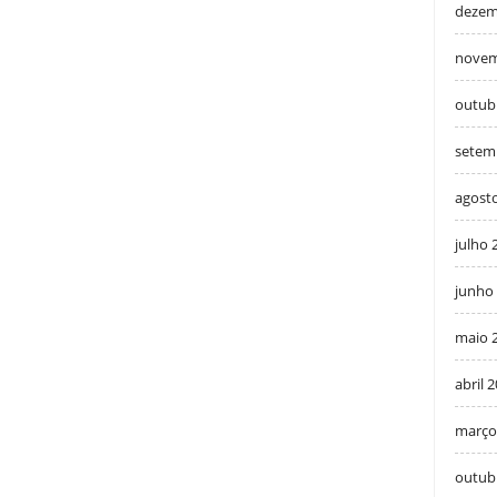
dezem
novem
outub
setem
agost
julho 
junho
maio 
abril 
março
outub