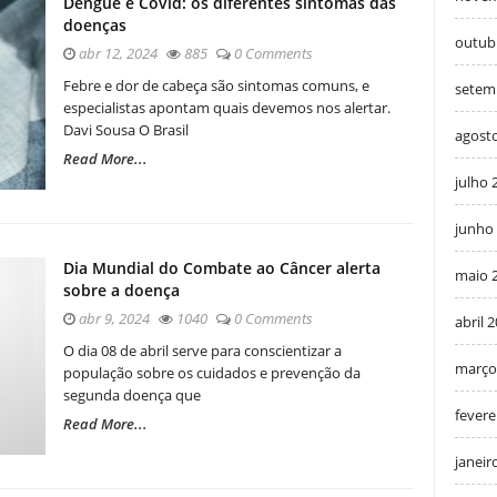
Dengue e Covid: os diferentes sintomas das
doenças
outub
abr 12, 2024
885
0 Comments
Febre e dor de cabeça são sintomas comuns, e
setem
especialistas apontam quais devemos nos alertar.
Davi Sousa O Brasil
agost
Read More...
julho 
junho
Dia Mundial do Combate ao Câncer alerta
maio 
sobre a doença
abr 9, 2024
1040
0 Comments
abril 
O dia 08 de abril serve para conscientizar a
março
população sobre os cuidados e prevenção da
segunda doença que
fevere
Read More...
janeir