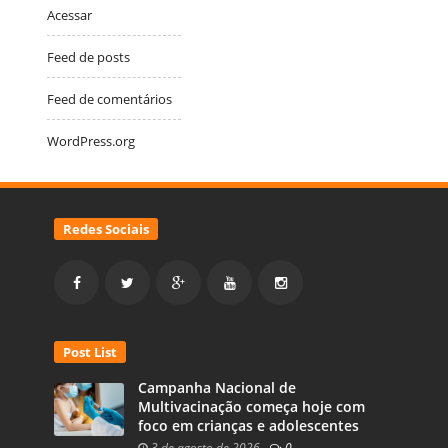
Acessar
Feed de posts
Feed de comentários
WordPress.org
Redes Sociais
Post List
Campanha Nacional de
Multivacinação começa hoje com
foco em crianças e adolescentes
3 de agosto de 2026
-
0