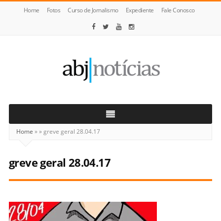
Home
Fotos
Curso de Jornalismo
Expediente
Fale Conosco
ABJ
Notícias
Home
»
»
greve geral 28.04.17
greve geral 28.04.17