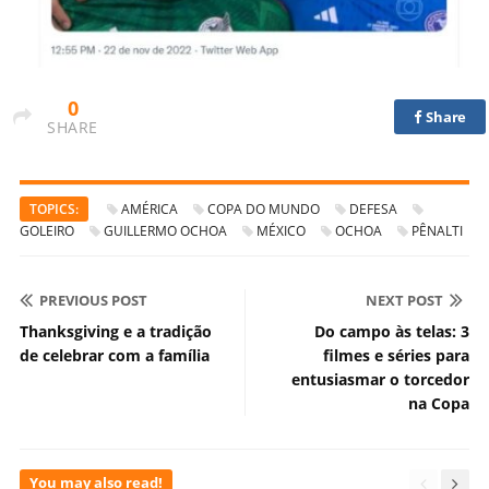
0
Share
SHARE
TOPICS:
AMÉRICA
COPA DO MUNDO
DEFESA
GOLEIRO
GUILLERMO OCHOA
MÉXICO
OCHOA
PÊNALTI
PREVIOUS POST
NEXT POST
Thanksgiving e a tradição
Do campo às telas: 3
de celebrar com a família
filmes e séries para
entusiasmar o torcedor
na Copa
You may also read!