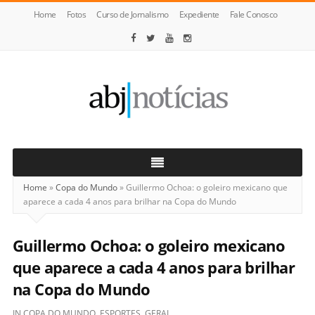
Home
Fotos
Curso de Jornalismo
Expediente
Fale Conosco
ABJ
Notícias
Home
»
Copa do Mundo
»
Guillermo Ochoa: o goleiro mexicano que
aparece a cada 4 anos para brilhar na Copa do Mundo
Guillermo Ochoa: o goleiro mexicano
que aparece a cada 4 anos para brilhar
na Copa do Mundo
IN
COPA DO MUNDO
,
ESPORTES
,
GERAL