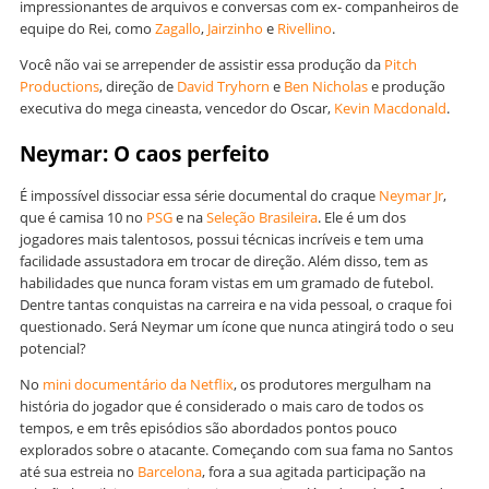
impressionantes de arquivos e conversas com ex- companheiros de
equipe do Rei, como
Zagallo
,
Jairzinho
e
Rivellino
.
Você não vai se arrepender de assistir essa produção da
Pitch
Productions
, direção de
David Tryhorn
e
Ben Nicholas
e produção
executiva do mega cineasta, vencedor do Oscar,
Kevin Macdonald
.
Neymar: O caos perfeito
É impossível dissociar essa série documental do craque
Neymar Jr
,
que é camisa 10 no
PSG
e na
Seleção Brasileira
. Ele é um dos
jogadores mais talentosos, possui técnicas incríveis e tem uma
facilidade assustadora em trocar de direção. Além disso, tem as
habilidades que nunca foram vistas em um gramado de futebol.
Dentre tantas conquistas na carreira e na vida pessoal, o craque foi
questionado. Será Neymar um ícone que nunca atingirá todo o seu
potencial?
No
mini documentário da Netflix
, os produtores mergulham na
história do jogador que é considerado o mais caro de todos os
tempos, e em três episódios são abordados pontos pouco
explorados sobre o atacante. Começando com sua fama no Santos
até sua estreia no
Barcelona
, fora a sua agitada participação na