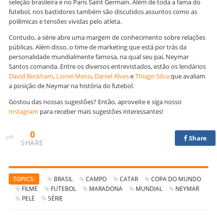
seleção brasileira e no Paris Saint Germain. Além de toda a fama do
futebol, nos bastidores também são discutidos assuntos como as
polêmicas e tensões vividas pelo atleta.
Contudo, a série abre uma margem de conhecimento sobre relações
públicas. Além disso, o time de marketing que está por trás da
personalidade mundialmente famosa, na qual seu pai, Neymar
Santos comanda. Entre os diversos entrevistados, estão os lendários
David Beckham
,
Lionel Messi
,
Daniel Alves
e
Thiago Silva
que avaliam
a posição de Neymar na história do futebol.
Gostou das nossas sugestões? Então, aproveite e siga nosso
Instagram
para receber mais sugestões interessantes!
0
Share
SHARE
TOPICS:
BRASIL
CAMPO
CATAR
COPA DO MUNDO
FILME
FUTEBOL
MARADONA
MUNDIAL
NEYMAR
PELÉ
SÉRIE