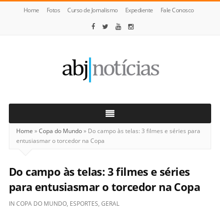
Home
Fotos
Curso de Jornalismo
Expediente
Fale Conosco
ABJ
Notícias
Home
»
Copa do Mundo
»
Do campo às telas: 3 filmes e séries para
entusiasmar o torcedor na Copa
Do campo às telas: 3 filmes e séries
para entusiasmar o torcedor na Copa
IN
COPA DO MUNDO
,
ESPORTES
,
GERAL