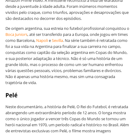
Amazon Prime Video. A minissérie reconstitui a vida de Maradona
desde a juventude à idade adulta. Foram inúmeros momentos
vividos pelo craque, como triunfos, aprovações e desaprovações que
são destacados no decorrer dos episódios.
De origem argentina, sua estreia no futebol profissional conquistou o
Boca Juniors
, até ser transferido para a Europa, onde jogou em times
como Barcelona,
Napoli
e
Sevilla
. Na série também é retratada como
foi a sua vida na Argentina para finalizar a sua carreira no campo,
conquistas como capitão da seleção argentina em Copas do Mundo,
e sua posterior adaptação a técnico. Não é só uma história de um
grande ídolo, mas o processo de como um ser humano enfrentou
várias questões pessoais, vícios, problemas familiares e divórcios.
Não é apenas uma história mesmo, mas sim uma consagrada
trajetória de vida.
Pelé
Neste documentário, a história de Pelé, O Rei do Futebol, é retratada
abrangendo um extraordinário período de 12 anos. O longa mostra
como o único jogador a vencer três Copas do Mundo se tornou um
herói nacional em 1970, um período radical e histórico no Brasil. Além
de entrevistas exclusivas com Pelé, o filme mostra imagens