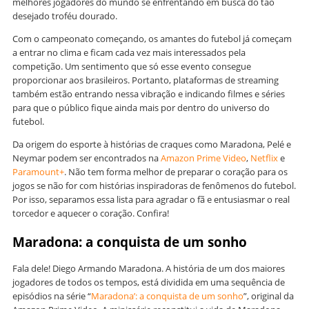
melhores jogadores do mundo se enfrentando em busca do tão
desejado troféu dourado.
Com o campeonato começando, os amantes do futebol já começam
a entrar no clima e ficam cada vez mais interessados pela
competição. Um sentimento que só esse evento consegue
proporcionar aos brasileiros. Portanto, plataformas de streaming
também estão entrando nessa vibração e indicando filmes e séries
para que o público fique ainda mais por dentro do universo do
futebol.
Da origem do esporte à histórias de craques como Maradona, Pelé e
Neymar podem ser encontrados na
Amazon Prime Video
,
Netflix
e
Paramount+
. Não tem forma melhor de preparar o coração para os
jogos se não for com histórias inspiradoras de fenômenos do futebol.
Por isso, separamos essa lista para agradar o fã e entusiasmar o real
torcedor e aquecer o coração. Confira!
Maradona: a conquista de um sonho
Fala dele! Diego Armando Maradona. A história de um dos maiores
jogadores de todos os tempos, está dividida em uma sequência de
episódios na série “
Maradona’: a conquista de um sonho
”, original da