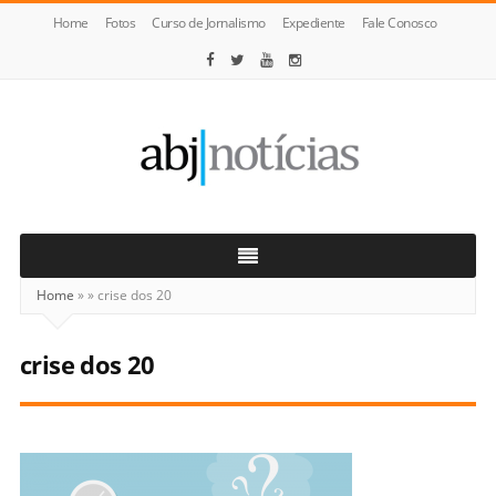
Home
Fotos
Curso de Jornalismo
Expediente
Fale Conosco
ABJ
Notícias
Home
»
»
crise dos 20
crise dos 20