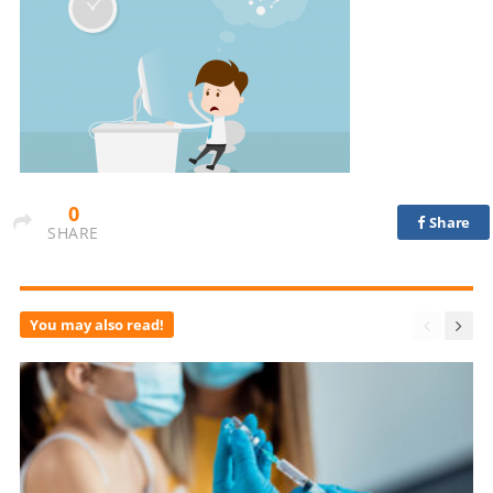
0
Share
SHARE
You may also read!