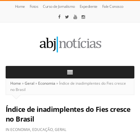
Home
Fotos
Curso de Jornalismo
Expediente
Fale Conosco
ABJ
Notícias
Home
»
Geral
»
Economia
»
Índice de inadimplentes do Fies cresce
no Brasil
Índice de inadimplentes do Fies cresce
no Brasil
IN
ECONOMIA
,
EDUCAÇÃO
,
GERAL