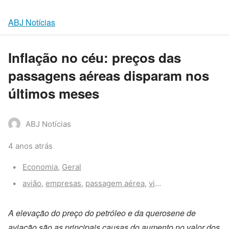
ABJ Notícias
Inflação no céu: preços das
passagens aéreas disparam nos
últimos meses
ABJ Notícias
4 anos atrás
Categories:
Economia
,
Geral
Tags:
avião
,
empresas
,
passagem aérea
,
viagem
,
voo
A elevação do preço do petróleo e da querosene de
aviação são as principais causas do aumento no valor dos