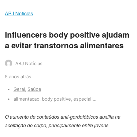
ABJ Notícias
Influencers body positive ajudam
a evitar transtornos alimentares
ABJ Notícias
5 anos atrás
Categories:
Geral
,
Saúde
Tags:
alimentacao
,
body positive
,
especialistas
,
instagram
,
sau
O aumento de conteúdos anti-gordofóbicos auxilia na
aceitação do corpo, principalmente entre jovens