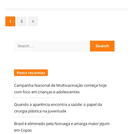
Navegação
por
Page
Page
1
2
posts
Site
Sidebar
Search
for:
Posts recentes
Campanha Nacional de Multivacinação começa hoje
com foco em crianças e adolescentes
Quando a aparência encontra a saúde: o papel da
cirurgia plástica na juventude
Brasil é eliminado pela Noruega e amarga maior jejum
em Copas