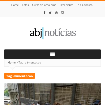
Home
Fotos
Curso de Jornalismo
Expediente
Fale Conosco
ABJ
Notícias
Home
»
Tag:
alimentacao
Tag:
alimentacao