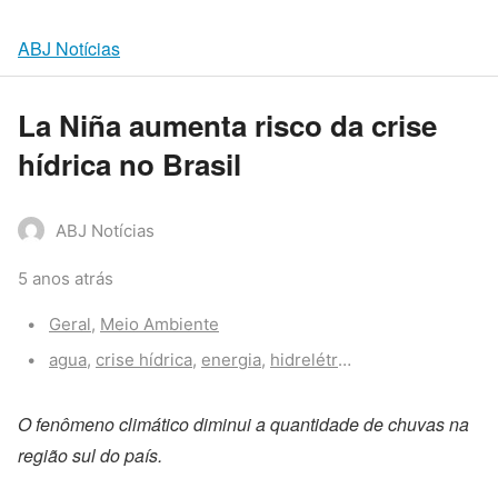
ABJ Notícias
La Niña aumenta risco da crise
hídrica no Brasil
ABJ Notícias
5 anos atrás
Categories:
Geral
,
Meio Ambiente
Tags:
agua
,
crise hídrica
,
energia
,
hidrelétrica
,
la niña
,
luz
O fenômeno climático diminui a quantidade de chuvas na
região sul do país.