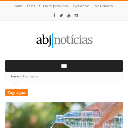
Home
Fotos
Curso de Jornalismo
Expediente
Fale Conosco
ABJ
Notícias
Home
»
Tag:
agua
Tag:
agua