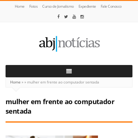
Home
Fotos
Curso de Jornalismo
Expediente
Fale Conosco
ABJ
Notícias
Home
»
»
mulher em frente ao computador sentada
mulher em frente ao computador
sentada