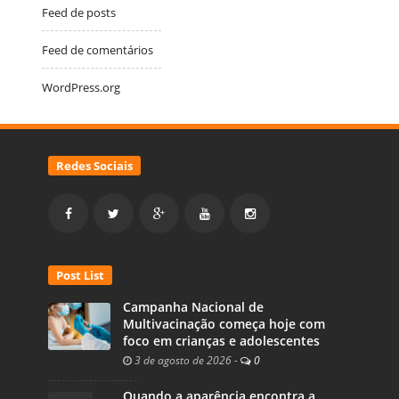
Feed de posts
Feed de comentários
WordPress.org
Redes Sociais
Post List
Campanha Nacional de
Multivacinação começa hoje com
foco em crianças e adolescentes
3 de agosto de 2026
-
0
Quando a aparência encontra a