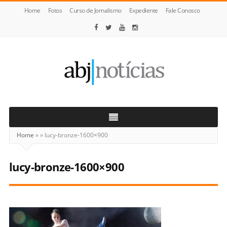
Home
Fotos
Curso de Jornalismo
Expediente
Fale Conosco
ABJ
Notícias
Home
»
»
lucy-bronze-1600×900
lucy-bronze-1600×900