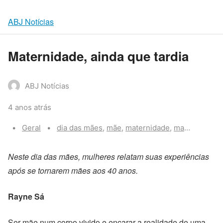
ABJ Notícias
Maternidade, ainda que tardia
ABJ Notícias
4 anos atrás
Categories:
Tags:
Geral
dia das mães
,
mãe
,
maternidade
,
maternidade tardia
Neste dia das mães, mulheres relatam suas experiências
após se tornarem mães aos 40 anos.
Rayne Sá
Ser mãe num corpo vivido e encarar a realidade de uma