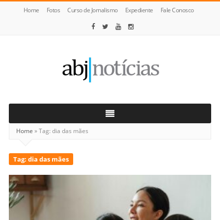
Home
Fotos
Curso de Jornalismo
Expediente
Fale Conosco
ABJ
Notícias
Home
»
Tag:
dia das mães
Tag:
dia das mães