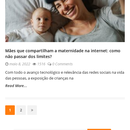
Mães que compartilham a maternidade na internet: como
não passar dos limites?
maio 8, 2022
1516
0 Comments
Com todo o avanço tecnológico e relevância das redes sociais na vida
das pessoas, a exposição de crianças na
Read More...
Navegação
por
Page
Page
1
2
posts
Site
Sidebar