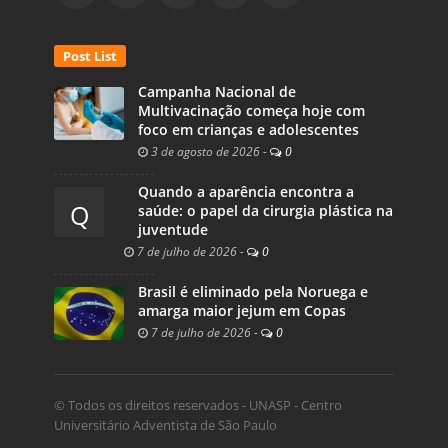
Post List
Campanha Nacional de
Multivacinação começa hoje com
foco em crianças e adolescentes
3 de agosto de 2026
-
0
Quando a aparência encontra a
Q
saúde: o papel da cirurgia plástica na
juventude
7 de julho de 2026
-
0
Brasil é eliminado pela Noruega e
amarga maior jejum em Copas
7 de julho de 2026
-
0
© Todos os direitos reservados - UNASP - Centro
Universitário Adventista de São Paulo