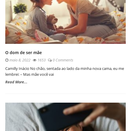
O dom de ser mãe
maio 8, 2022
1653
0 Comments
Camilly Inácio No chão, sentada ao lado da minha nova cama, eu me
lembrei: – Mas mãe você vai
Read More...