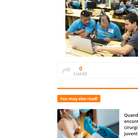
0
SHARE
You may also read!
Quand
encont
cirurg
juven