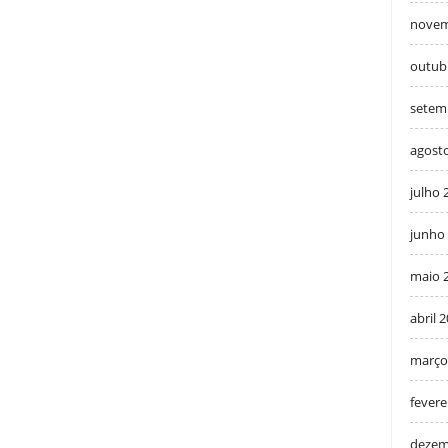
novem
outub
setem
agost
julho 
junho
maio 
abril 
março
fevere
dezem