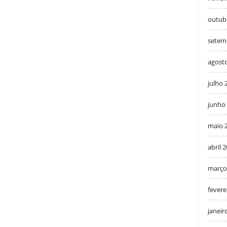
outub
setem
agost
julho 
junho
maio 
abril 
março
fevere
janeir