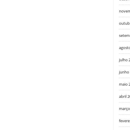
novem
outub
setem
agost
julho 
junho
maio 
abril 
março
fevere