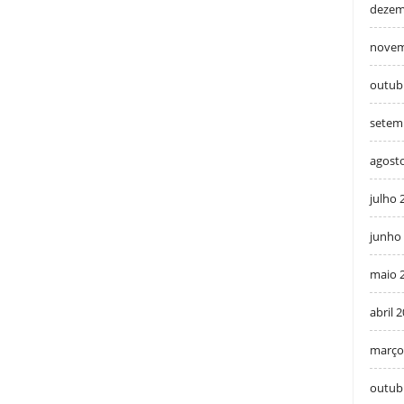
dezem
novem
outub
setem
agost
julho 
junho
maio 
abril 
março
outub