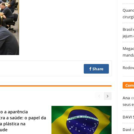
Quando
cirurg
Brasil
jejum
Megao
manda
Rodovi
Share
Com
Ana
e
seus 
o a aparência
DAVI
ra a saúde: o papel da
ia plástica na
tude
Davi