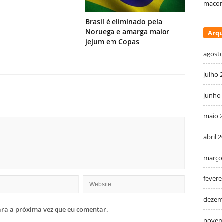
macon
Brasil é eliminado pela
Noruega e amarga maior
Arqu
jejum em Copas
agost
julho 
junho
maio 
abril 
março
fevere
dezem
ra a próxima vez que eu comentar.
novem