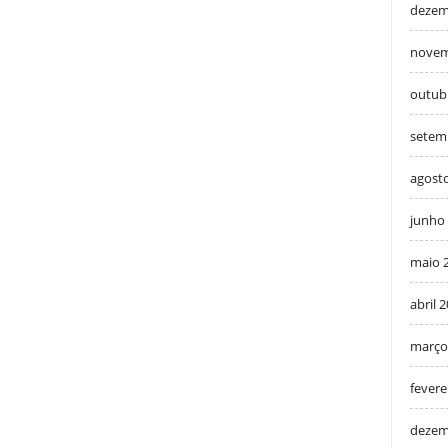
dezem
novem
outub
setem
agost
junho
maio 
abril 
março
fevere
dezem