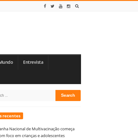
Mundo
Entrevista
te
h
debar
s recentes
nha Nacional de Multivacinação começa
om foco em crianças e adolescentes