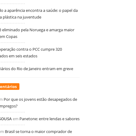
 a aparência encontra a saúde: o papel da
ia plástica na juventude
 é eliminado pela Noruega e amarga maior
 em Copas
peração contra o PCC cumpre 320
dos em seis estados
ários do Rio de Janeiro entram em greve
entários
m
Por que os jovens estão desapegados de
empregos?
 SOUSA
em
Panetone: entre lendas e sabores
em
Brasil se torna o maior comprador de