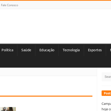
Fale Conosco
Política
Saúde
Educação
Tecnologia
Esportes
Si
Searc
Si
for:
Post
Campa
hoje c