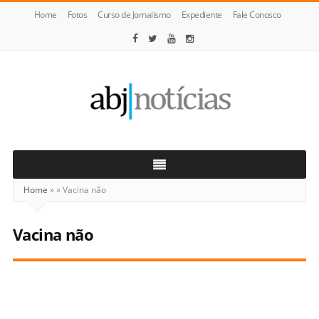
Home
Fotos
Curso de Jornalismo
Expediente
Fale Conosco
ABJ
Notícias
Home
»
»
Vacina não
Vacina não