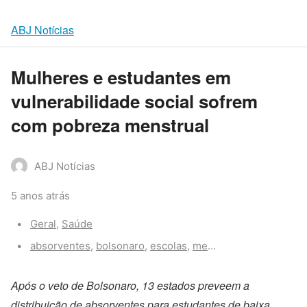
ABJ Notícias
Mulheres e estudantes em
vulnerabilidade social sofrem
com pobreza menstrual
ABJ Notícias
5 anos atrás
Categories:
Geral
,
Saúde
Tags:
absorventes
,
bolsonaro
,
escolas
,
menstruacao
,
pobreza 
Após o veto de Bolsonaro, 13 estados preveem a
distribuição de absorventes para estudantes de baixa