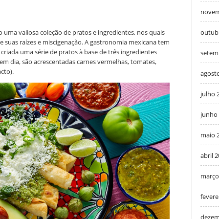
novem
outub
 uma valiosa coleção de pratos e ingredientes, nos quais
e suas raízes e miscigenação. A gastronomia mexicana tem
 criada uma série de pratos à base de três ingredientes
setem
je em dia, são acrescentadas carnes vermelhas, tomates,
cto).
agost
julho 
junho
maio 
abril 
março
fevere
dezem