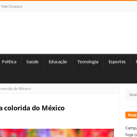
Fale Conosco
Política
Saúde
Educação
Tecnologia
Esportes
Si
colorida do México
Searc
Si
for:
a colorida do México
Post
Campa
hoje c