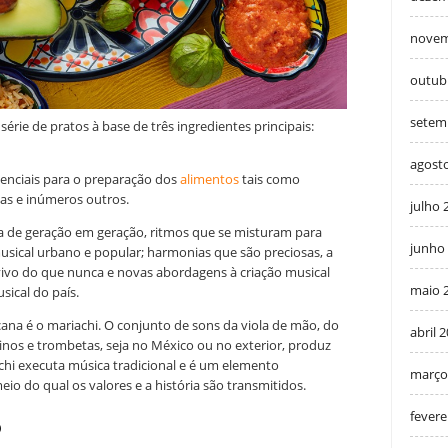
novem
outub
setem
érie de pratos à base de três ingredientes principais:
agost
enciais para o preparação dos
alimentos
tais como
udas e inúmeros outros.
julho 
a de geração em geração, ritmos que se misturam para
junho
musical urbano e popular; harmonias que são preciosas, a
ivo do que nunca e novas abordagens à criação musical
maio 
ical do país.
cana é o mariachi. O conjunto de sons da viola de mão, do
abril 
olinos e trombetas, seja no México ou no exterior, produz
chi executa música tradicional e é um elemento
março
o do qual os valores e a história são transmitidos.
fevere
o