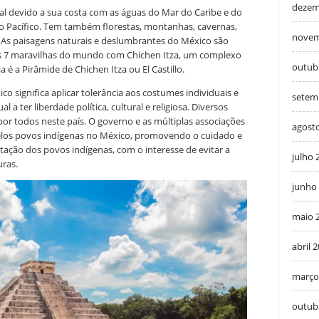
dezem
l devido a sua costa com as águas do Mar do Caribe e do
 Pacífico. Tem também florestas, montanhas, cavernas,
novem
s. As paisagens naturais e deslumbrantes do México são
 das 7 maravilhas do mundo com Chichen Itza, um complexo
outub
a é a Pirâmide de Chichen Itza ou El Castillo.
o significa aplicar tolerância aos costumes individuais e
setem
al a ter liberdade política, cultural e religiosa. Diversos
or todos neste país. O governo e as múltiplas associações
agost
pelos povos indígenas no México, promovendo o cuidado e
tação dos povos indígenas, com o interesse de evitar a
julho 
uras.
junho
maio 
abril 
março
outub