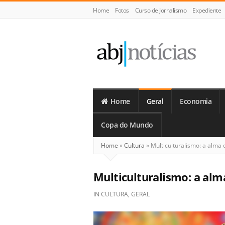
Home
Fotos
Curso de Jornalismo
Expediente
ABJ
Notícias
Home
Geral
Economia
Copa do Mundo
Home
»
Cultura
»
Multiculturalismo: a alma 
Multiculturalismo: a alm
IN
CULTURA
,
GERAL