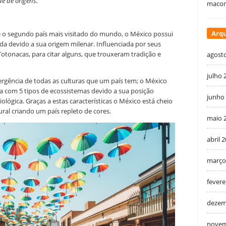
de de origens.
macon
Arqu
 e o segundo país mais visitado do mundo, o México possui
ida devido a sua origem milenar. Influenciada por seus
 Totonacas, para citar alguns, que trouxeram tradição e
agost
julho 
ergência de todas as culturas que um país tem; o México
ta com 5 tipos de ecossistemas devido a sua posição
junho
iológica. Graças a estas características o México está cheio
ural criando um país repleto de cores.
maio 
abril 
março
fevere
dezem
novem