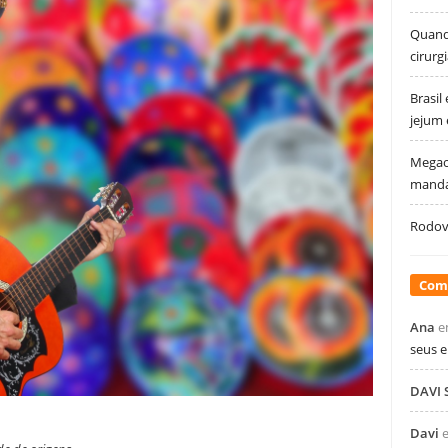
Quando
cirurg
Brasil
jejum
Megao
manda
Rodovi
Com
Ana
e
seus 
DAVI
Davi