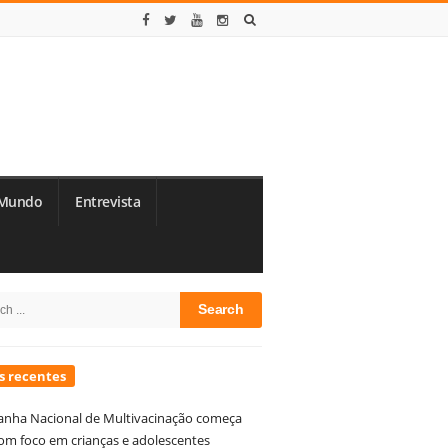
Mundo
Entrevista
te
h
debar
s recentes
nha Nacional de Multivacinação começa
om foco em crianças e adolescentes