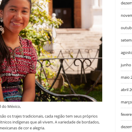
dezem
novem
outub
setem
agost
junho
maio 
abril 
março
l do México,
fevere
são os trajes tradicionais, cada região tem seus próprios
étnicos indígenas que ali vivem. A variedade de bordados,
dezem
mexicanas de cor e alegria.