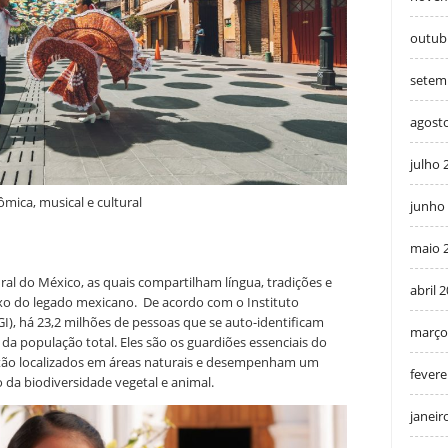
outub
setem
agost
julho 
mica, musical e cultural
junho
maio 
ural do México, as quais compartilham língua, tradições e
abril 
xo do legado mexicano. De acordo com o Instituto
GI), há 23,2 milhões de pessoas que se auto-identificam
março
da população total. Eles são os guardiões essenciais do
tão localizados em áreas naturais e desempenham um
fevere
da biodiversidade vegetal e animal.
janeir