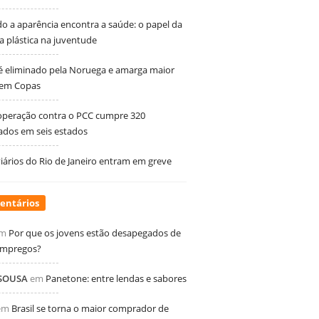
 a aparência encontra a saúde: o papel da
ia plástica na juventude
 é eliminado pela Noruega e amarga maior
 em Copas
peração contra o PCC cumpre 320
dos em seis estados
ários do Rio de Janeiro entram em greve
entários
m
Por que os jovens estão desapegados de
empregos?
 SOUSA
em
Panetone: entre lendas e sabores
em
Brasil se torna o maior comprador de