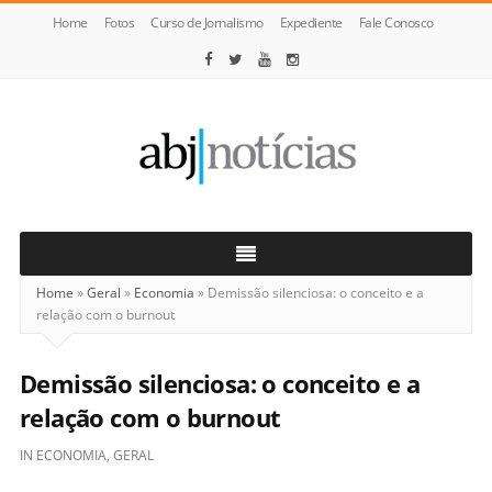
Home
Fotos
Curso de Jornalismo
Expediente
Fale Conosco
ABJ
Notícias
Home
»
Geral
»
Economia
»
Demissão silenciosa: o conceito e a
relação com o burnout
Demissão silenciosa: o conceito e a
relação com o burnout
IN
ECONOMIA
,
GERAL