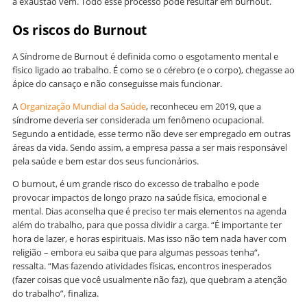
a exaustão vem. Todo esse processo pode resultar em burnout.
Os riscos do Burnout
A Síndrome de Burnout é definida como o esgotamento mental e
físico ligado ao trabalho. É como se o cérebro (e o corpo), chegasse ao
ápice do cansaço e não conseguisse mais funcionar.
A
Organização Mundial da Saúde
, reconheceu em 2019, que a
síndrome deveria ser considerada um fenômeno ocupacional.
Segundo a entidade, esse termo não deve ser empregado em outras
áreas da vida. Sendo assim, a empresa passa a ser mais responsável
pela saúde e bem estar dos seus funcionários.
O burnout, é um grande risco do excesso de trabalho e pode
provocar impactos de longo prazo na saúde física, emocional e
mental. Dias aconselha que é preciso ter mais elementos na agenda
além do trabalho, para que possa dividir a carga. “É importante ter
hora de lazer, e horas espirituais. Mas isso não tem nada haver com
religião – embora eu saiba que para algumas pessoas tenha“,
ressalta. “Mas fazendo atividades físicas, encontros inesperados
(fazer coisas que você usualmente não faz), que quebram a atenção
do trabalho”, finaliza.