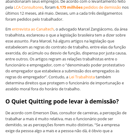
abandonaram seus empregos. De acordo com o levantamento feito
pela
LCA Consultores
, foram
6,175 milhões
pedidos de demissão
nos
últimos 12 meses, até maio. Desses, um a cada três desligamentos
foram pedidos pelo trabalhador.
Em
entrevista ao Canaltech
, o advogado Marcel Zangiácomo, da área
trabalhista, esclareceu o que a legislação brasileira tem a dizer sobre
esse assunto. Para Marcel, há alguns artigos na legislação que
estabelecem as regras do contrato de trabalho, entre elas da função
exercida, do acúmulo ou desvio de função, dispensa por justa causa,
entre outros. Os artigos regram as relações trabalhistas entre o
funcionário e empregador, com o “denominado poder protestativo
do empregador que estabelece a submissão dos empregados às
regras do empregador”. Contudo, a
Lei Trabalhista
também
determina direitos que protegem o funcionário de importunação e
assédio moral fora do horário de trabalho.
O
Quiet Quitting pode levar à demissão?
De acordo com Emerson Dias, consultor de carreiras, a percepção de
trabalhar a mais é muito relativa, mas o funcionário pode ser
demitido, se as percepções forem muito distintas. “Se a empresa
exige da pessoa algo a mais e a pessoa não dá, é óbvio que a