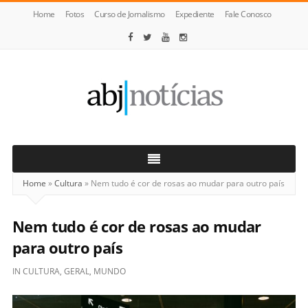
Home
Fotos
Curso de Jornalismo
Expediente
Fale Conosco
ABJ
Notícias
Home
»
Cultura
»
Nem tudo é cor de rosas ao mudar para outro país
Nem tudo é cor de rosas ao mudar
para outro país
IN
CULTURA
,
GERAL
,
MUNDO