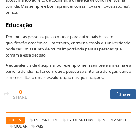
acostumando ao jeito de cozinhar, a diferença de condimentos na
comida. Mas sempre é bom aprender coisas novas e novos sabores”,
brinca.
Educação
Tem muitas pessoas que ao mudar para outro país buscam
qualificação acadêmica. Entretanto, entrar na escola ou universidade
pode ser um assunto de muita importância para as pessoas que
tomam a essa decisão.
A equivalência de disciplina, por exemplo, nem sempre é a mesma e a
barreira do idioma faz com que a pessoa se sinta fora de lugar, dando
como resultado uma desvalorização nas qualificações.
0
Share
SHARE
TOPICS:
ESTRANGEIRO
ESTUDAR FORA
INTERCÂMBIO
MUDAR
PAÍS