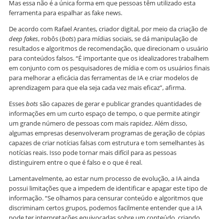
Mas essa não é a única forma em que pessoas têm utilizado esta
ferramenta para espalhar as fake news.
De acordo com Rafael Arantes, criador digital, por meio da criação de
deep fakes
, robôs (
bots
) para mídias sociais, se dá manipulação de
resultados e algoritmos de recomendação, que direcionam o usuário
para conteúdos falsos. “É importante que os idealizadores trabalhem
em conjunto com os pesquisadores de mídia e com os usuários finais
para melhorar a eficácia das ferramentas de IA e criar modelos de
aprendizagem para que ela seja cada vez mais eficaz”, afirma.
Esses
bots
são capazes de gerar e publicar grandes quantidades de
informações em um curto espaço de tempo, o que permite atingir
um grande número de pessoas com mais rapidez. Além disso,
algumas empresas desenvolveram programas de geração de cópias
capazes de criar notícias falsas com estrutura e tom semelhantes às
notícias reais. Isso pode tornar mais difícil para as pessoas
distinguirem entre o que é falso e o que é real.
Lamentavelmente, ao estar num processo de evolução, a IA ainda
possui limitações que a impedem de identificar e apagar este tipo de
informação. “Se olhamos para censurar conteúdo e algoritmos que
discriminam certos grupos, podemos facilmente entender que a IA
pode ter interpretações equivocadas sobre um conteúdo, criando