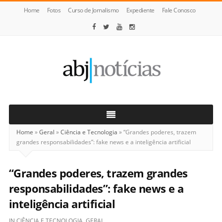
Home
Fotos
Curso de Jornalismo
Expediente
Fale Conosco
ABJ
Notícias
Home
»
Geral
»
Ciência e Tecnologia
»
“Grandes poderes, trazem
grandes responsabilidades”: fake news e a inteligência artificial
“Grandes poderes, trazem grandes
responsabilidades”: fake news e a
inteligência artificial
IN
CIÊNCIA E TECNOLOGIA
,
GERAL