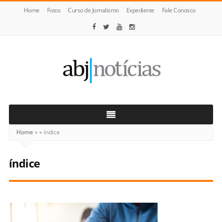
Home
Fotos
Curso de Jornalismo
Expediente
Fale Conosco
ABJ
Notícias
Home
»
»
índice
índice