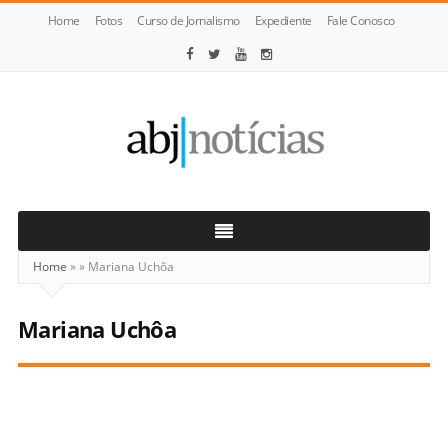
Home
Fotos
Curso de Jornalismo
Expediente
Fale Conosco
ABJ
Notícias
Home
»
»
Mariana Uchôa
Mariana Uchôa