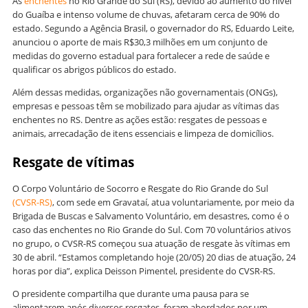
As
enchentes
no Rio Grande do Sul (RS), devido ao aumento do nível
do Guaíba e intenso volume de chuvas, afetaram cerca de 90% do
estado. Segundo a Agência Brasil, o governador do RS, Eduardo Leite,
anunciou o aporte de mais R$30,3 milhões em um conjunto de
medidas do governo estadual para fortalecer a rede de saúde e
qualificar os abrigos públicos do estado.
Além dessas medidas, organizações não governamentais (ONGs),
empresas e pessoas têm se mobilizado para ajudar as vítimas das
enchentes no RS. Dentre as ações estão: resgates de pessoas e
animais, arrecadação de itens essenciais e limpeza de domicílios.
Resgate de vítimas
O Corpo Voluntário de Socorro e Resgate do Rio Grande do Sul
(CVSR-RS)
, com sede em Gravataí, atua voluntariamente, por meio da
Brigada de Buscas e Salvamento Voluntário, em desastres, como é o
caso das enchentes no Rio Grande do Sul. Com 70 voluntários ativos
no grupo, o CVSR-RS começou sua atuação de resgate às vítimas em
30 de abril. “Estamos completando hoje (20/05) 20 dias de atuação, 24
horas por dia”, explica Deisson Pimentel, presidente do CVSR-RS.
O presidente compartilha que durante uma pausa para se
alimentarem após diversos resgates, foram abordados por um