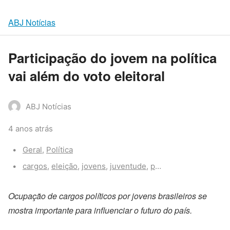
ABJ Notícias
Participação do jovem na política
vai além do voto eleitoral
ABJ Notícias
4 anos atrás
Categories:
Geral
,
Política
Tags:
cargos
,
eleição
,
jovens
,
juventude
,
política
,
vereador
,
vot
Ocupação de cargos políticos por jovens brasileiros se
mostra importante para influenciar o futuro do país.