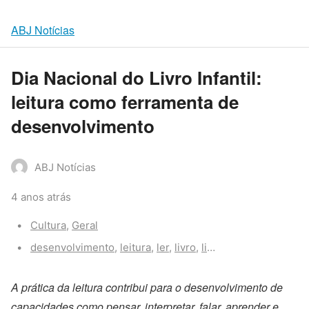
ABJ Notícias
Dia Nacional do Livro Infantil:
leitura como ferramenta de
desenvolvimento
ABJ Notícias
4 anos atrás
Categories:
Cultura
,
Geral
Tags:
desenvolvimento
,
leitura
,
ler
,
livro
,
livro infantil
A prática da leitura contribui para o desenvolvimento de
capacidades como pensar, interpretar, falar, aprender e