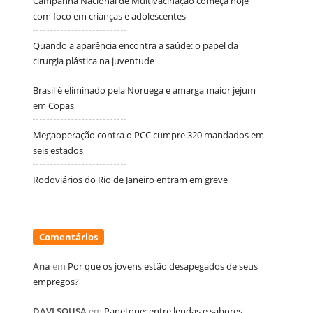
Campanha Nacional de Multivacinação começa hoje
com foco em crianças e adolescentes
Quando a aparência encontra a saúde: o papel da
cirurgia plástica na juventude
Brasil é eliminado pela Noruega e amarga maior jejum
em Copas
Megaoperação contra o PCC cumpre 320 mandados em
seis estados
Rodoviários do Rio de Janeiro entram em greve
Comentários
Ana
em
Por que os jovens estão desapegados de seus
empregos?
DAVI SOUSA
em
Panetone: entre lendas e sabores