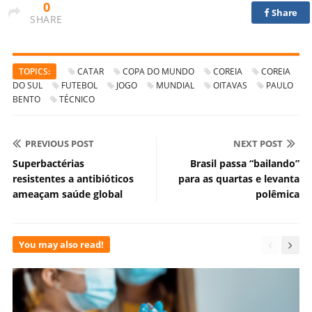
0
Share
SHARE
TOPICS:
CATAR
COPA DO MUNDO
COREIA
COREIA
DO SUL
FUTEBOL
JOGO
MUNDIAL
OITAVAS
PAULO
BENTO
TÉCNICO
PREVIOUS POST
NEXT POST
Superbactérias
Brasil passa “bailando”
resistentes a antibióticos
para as quartas e levanta
ameaçam saúde global
polêmica
You may also read!