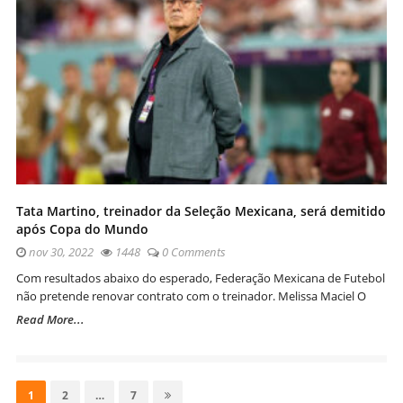
Tata Martino, treinador da Seleção Mexicana, será demitido
após Copa do Mundo
nov 30, 2022
1448
0 Comments
Com resultados abaixo do esperado, Federação Mexicana de Futebol
não pretende renovar contrato com o treinador. Melissa Maciel O
Read More...
Navegação
por
Page
Page
Page
1
2
…
7