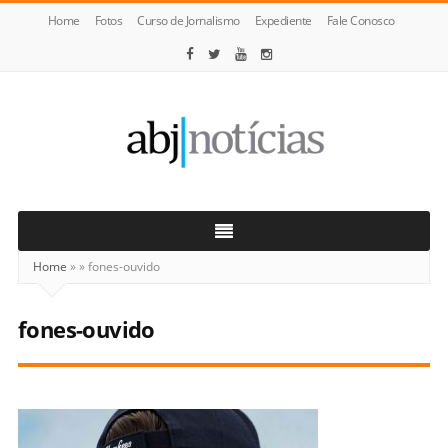
Home
Fotos
Curso de Jornalismo
Expediente
Fale Conosco
ABJ
Notícias
Home
»
»
fones-ouvido
fones-ouvido