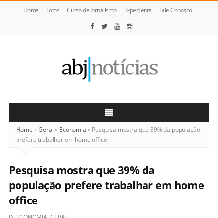
Home
Fotos
Curso de Jornalismo
Expediente
Fale Conosco
ABJ
Notícias
Home
»
Geral
»
Economia
»
Pesquisa mostra que 39% da população
prefere trabalhar em home office
Pesquisa mostra que 39% da
população prefere trabalhar em home
office
IN
ECONOMIA
,
GERAL