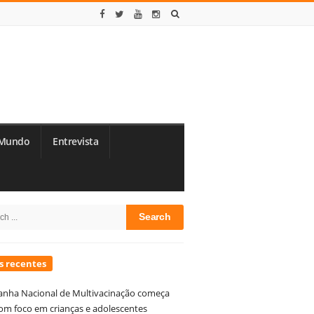
Mundo
Entrevista
te
h
debar
s recentes
nha Nacional de Multivacinação começa
om foco em crianças e adolescentes