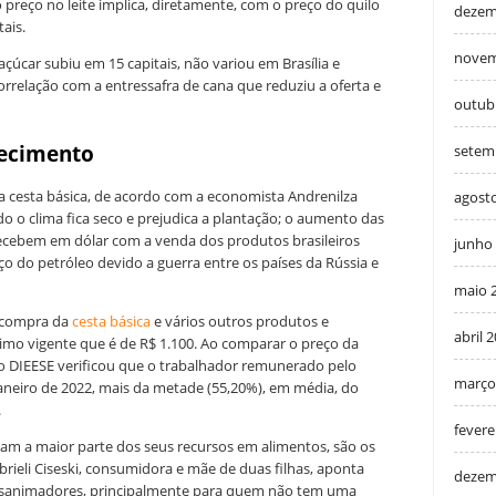
preço no leite implica, diretamente, com o preço do quilo
dezem
tais.
novem
çúcar subiu em 15 capitais, não variou em Brasília e
correlação com a entressafra de cana que reduziu a oferta e
outub
recimento
setem
da cesta básica, de acordo com a economista Andrenilza
agost
do o clima fica seco e prejudica a plantação; o aumento das
ecebem em dólar com a venda dos produtos brasileiros
junho
o do petróleo devido a guerra entre os países da Rússia e
maio 
e compra da
cesta básica
e vários outros produtos e
abril 
nimo vigente que é de R$ 1.100. Ao comparar o preço da
, o DIEESE verificou que o trabalhador remunerado pelo
março
neiro de 2022, mais da metade (55,20%), em média, do
.
fevere
tam a maior parte dos seus recursos em alimentos, são os
rieli Ciseski, consumidora e mãe de duas filhas, aponta
dezem
desanimadores, principalmente para quem não tem uma