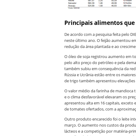
Principais alimentos que
De acordo com a pesquisa feita pelo DIE
neste último ano. O feijão aumentou em 
redução da área plantada e ao crescim
O óleo de soja registrou aumento em tod
pelo alto preço do petróleo e pela dem
também subiu em consequência da redu
Rússia e Ucrânia estão entre os maiore
de trigo também apresentou elevações 
O valor médio da farinha de mandioca t
e o clima desfavorável elevaram os preç
apresentou alta em 16 capitais, excet
de tomates ofertados, com a aproximaçã
Outro produto encarecido foi o leite in
março. O aumento nos custos da produç
lácteos e a competição por matéria-pri