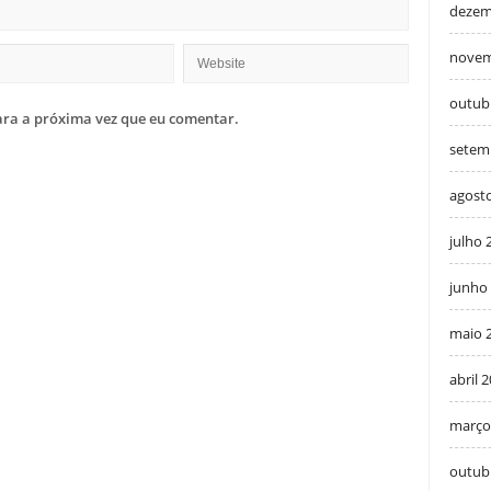
dezem
novem
outub
ra a próxima vez que eu comentar.
setem
agost
julho 
junho
maio 
abril 
março
outub