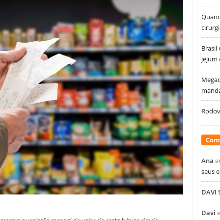
Quando
cirurg
Brasil
jejum
Megao
manda
Rodovi
Com
Ana
e
seus 
DAVI
Davi