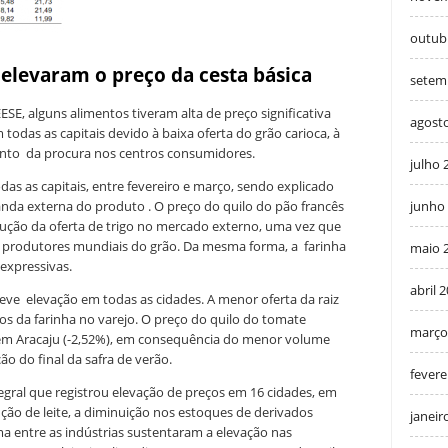
outub
 elevaram o preço da cesta básica
setem
ESE, alguns alimentos tiveram alta de preço significativa
agost
todas as capitais devido à baixa oferta do grão carioca, à
ento da procura nos centros consumidores.
julho 
as as capitais, entre fevereiro e março, sendo explicado
junho
anda externa do produto . O preço do quilo do pão francês
ção da oferta de trigo no mercado externo, uma vez que
s produtores mundiais do grão. Da mesma forma, a farinha
maio 
expressivas.
abril 
eve elevação em todas as cidades. A menor oferta da raiz
os da farinha no varejo.
O preço do quilo do tomate
março
o em Aracaju (-2,52%), em consequência do menor volume
o do final da safra de verão.
fevere
tegral que registrou elevação de preços em 16 cidades, em
ão de leite, a diminuição nos estoques de derivados
janeir
ma entre as indústrias sustentaram a elevação nas