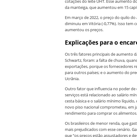
cotações do leite UHT. Esse aumento do 
da manteiga, que aumentou em 15 capi
Em março de 2022, o preço do quilo do a
diminuiu em Vitória (-0,77%). Isso tem 
aumentou os preços.
Explicações para o enca
Os três fatores principais de aumento 
Schwartz, foram: a falta de chuva, quan
exportações, porque os fornecedores r
para outros países; e o aumento do preç
Ucrânia.
Outro fator que influencia no poder d
serviços está relacionado ao salário mí
cesta básica e o salário mínimo líquido
novo piso nacional comprometeu, em ja
rendimento para comprar os alimentos
Os brasileiros de menor renda, que gas
mais prejudicados com esse cenário. Gab
que “os preços estão assustadores e 