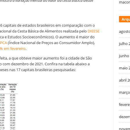
 mostra a variação mensal do valor da cesta básica desde
macon
Arqu
6 capitais de estados brasileiros em comparação com o
ional da Cesta Básica de Alimentos realizada pelo
DIEESE
agost
tica e Estudos Socioeconômicos). O aumento é maior do
IPCA
(
Índice Nacional de Preços ao Consumidor Amplo)
,
julho 
1% em fevereiro
.
junho
 feita, a que obteve maior aumento foi a cidade de São
o com dezembro de 2021. Confira na tabela abaixo a
maio 
ses nas 17 capitais brasileiras pesquisadas:
abril 
março
fevere
dezem
novem