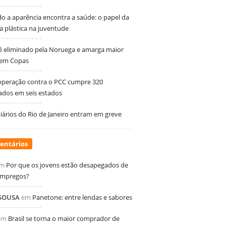
 a aparência encontra a saúde: o papel da
ia plástica na juventude
 é eliminado pela Noruega e amarga maior
 em Copas
peração contra o PCC cumpre 320
dos em seis estados
ários do Rio de Janeiro entram em greve
entários
m
Por que os jovens estão desapegados de
empregos?
 SOUSA
em
Panetone: entre lendas e sabores
em
Brasil se torna o maior comprador de