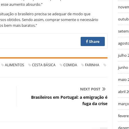
r esse aumento absurdo.”
novem
 situação o brasileiro precisa se adequar de modo que
outub
ursos obtidos. Sendo assim, comprar somente o necessário
s bem mais baratos.”
setem
Share
agost
julho 
ALIMENTOS
CESTA BÁSICA
COMIDA
FARINHA
junho
maio 
NEXT POST
abril 
Brasileiros em Portugal: a emigração é
fuga da crise
março
fevere
dezem