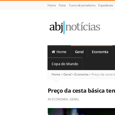
Home
Fotos
Curso de Jornalismo
Expediente
ABJ
Notícias
Home
Geral
Economia
Copa do Mundo
Home
»
Geral
»
Economia
»
Preço da cesta 
Preço da cesta básica 
IN
ECONOMIA
,
GERAL