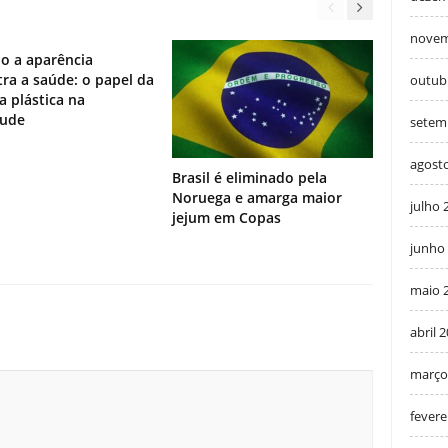
novem
o a aparência
ra a saúde: o papel da
outub
ia plástica na
tude
setem
agost
Brasil é eliminado pela
Noruega e amarga maior
julho 
jejum em Copas
junho
maio 
abril 
março
fevere