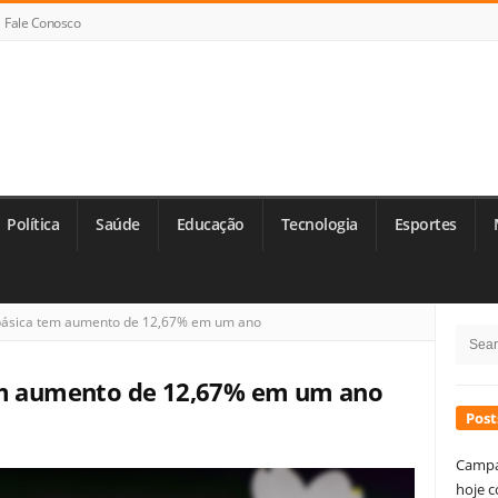
Fale Conosco
Política
Saúde
Educação
Tecnologia
Esportes
Si
básica tem aumento de 12,67% em um ano
Searc
Si
for:
tem aumento de 12,67% em um ano
Post
Campa
hoje c